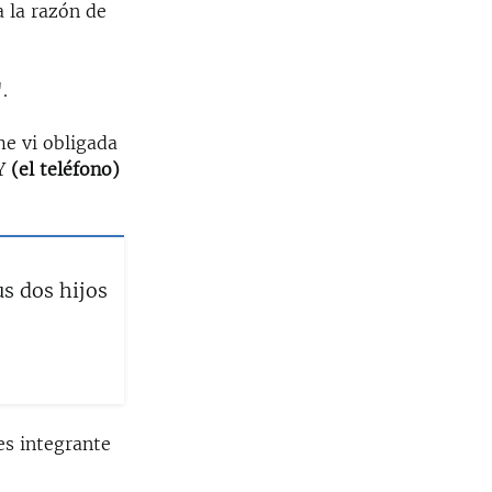
a la razón de
.
e vi obligada
"Y
(el teléfono)
s dos hijos
es integrante