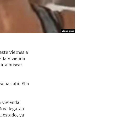
 este viernes a
e la vivienda
ir a buscar
onas ahí. Ella
a vivienda
ños llegaran
l estado, ya