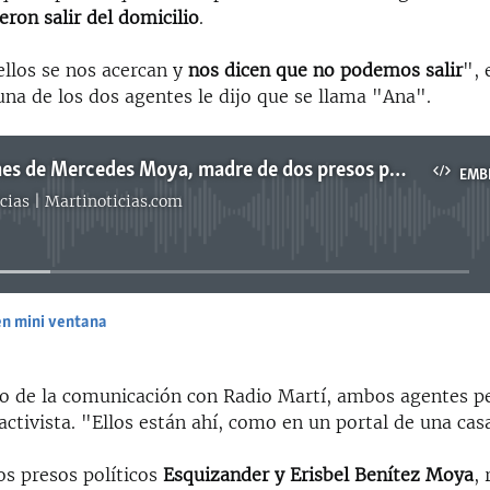
eron salir del domicilio
.
ellos se nos acercan y
nos dicen que
no podemos salir
", 
na de los dos agentes le dijo que se llama "Ana".
Declaraciones de Mercedes Moya, madre de dos presos políticos cubanos
EMB
cias | Martinoticias.com
No media source currently available
en mini ventana
EMBED
 de la comunicación con Radio Martí, ambos agentes 
 activista. "Ellos están ahí, como en un portal de una casa
os presos políticos
Esquizander y Erisbel Benítez Moya
,