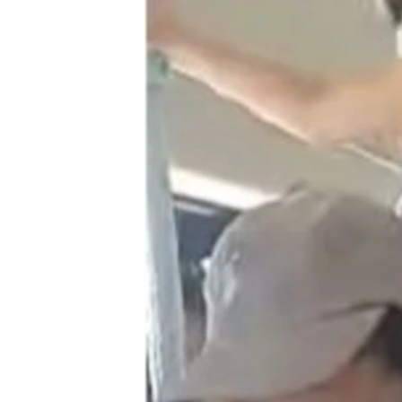
RADIO MARTÍ
ESPECIALES
MULTIMEDIA
ESPECIALES
EDITORIALES
LA REALIDAD DE LA VIVIENDA EN
CUBA
SER VIEJO EN CUBA
KENTU-CUBANO
LOS SANTOS DE HIALEAH
DESINFORMACIÓN RUSA EN
AMÉRICA LATINA
LA INVASIÓN DE RUSIA A UCRANIA