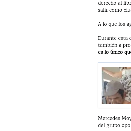
derecho al lib
salir como ci
A lo que los a
Durante esta 
también a prot
es lo único q
Mercedes Moya
del grupo opo