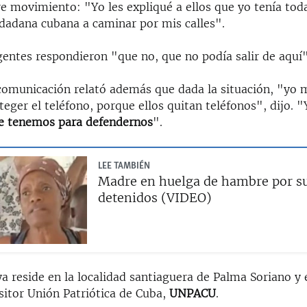
re movimiento: "Yo les expliqué a ellos que yo tenía tod
udadana cubana a caminar por mis calles".
gentes respondieron "que no, que no podía salir de aquí"
comunicación relató además que dada la situación, "yo m
eger el teléfono, porque ellos quitan teléfonos", dijo. 
ue tenemos para defendernos
".
LEE TAMBIÉN
Madre en huelga de hambre por su
detenidos (VIDEO)
 reside en la localidad santiaguera de Palma Soriano y 
sitor Unión Patriótica de Cuba,
UNPACU
.