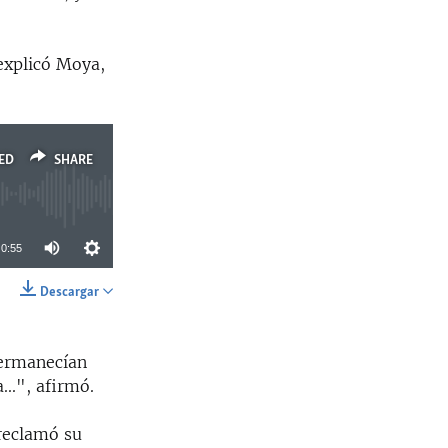
explicó Moya,
ED
SHARE
0:55
Descargar
SHARE
permanecían
...", afirmó.
 reclamó su