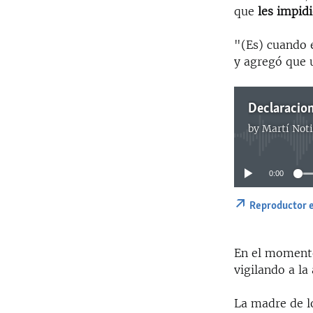
que
les impidi
"(Es) cuando 
y agregó que u
by
Martí Noti
0:00
Reproductor 
En el momento
vigilando a la
La madre de l