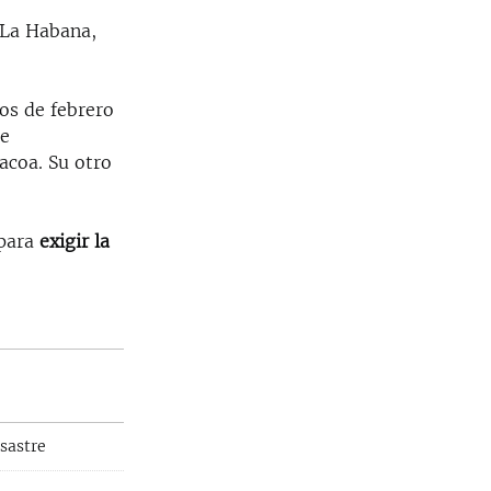
 La Habana,
ios de febrero
de
acoa. Su otro
 para
exigir la
.
sastre