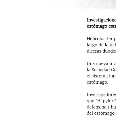
Investigacione
estómago está
Helicobacter p
largo de la v
úlceras duode
Una nueva inv
la Sociedad G
el sistema in
estómago.
Investigadore
que 'H. pylori
defensina 1 h
del estómago q