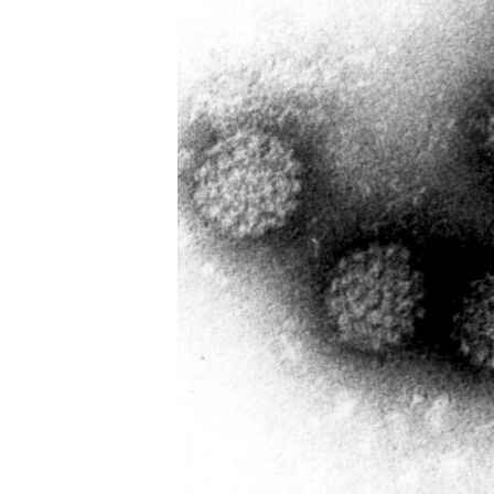
RADIO MARTÍ
ESPECIALES
MULTIMEDIA
ESPECIALES
EDITORIALES
LA REALIDAD DE LA VIVIENDA EN
CUBA
SER VIEJO EN CUBA
KENTU-CUBANO
LOS SANTOS DE HIALEAH
DESINFORMACIÓN RUSA EN
AMÉRICA LATINA
LA INVASIÓN DE RUSIA A UCRANIA