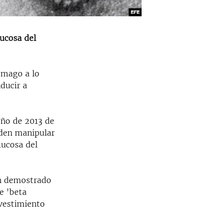
mucosa del
ómago a lo
ducir a
oño de 2013 de
eden manipular
mucosa del
an demostrado
e 'beta
evestimiento