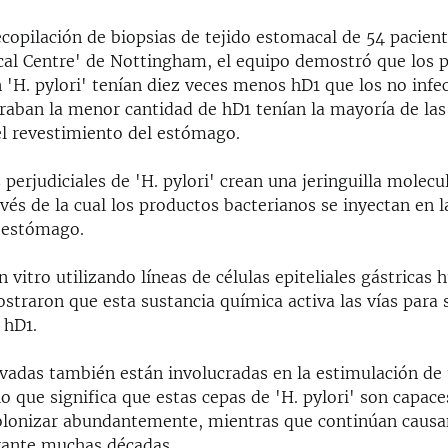
copilación de biopsias de tejido estomacal de 54 pacient
al Centre' de Nottingham, el equipo demostró que los p
 'H. pylori' tenían diez veces menos hD1 que los no infec
raban la menor cantidad de hD1 tenían la mayoría de las
el revestimiento del estómago.
perjudiciales de 'H. pylori' crean una jeringuilla molecu
vés de la cual los productos bacterianos se inyectan en l
 estómago.
in vitro utilizando líneas de células epiteliales gástricas
traron que esta sustancia química activa las vías para 
 hD1.
tivadas también están involucradas en la estimulación de
lo que significa que estas cepas de 'H. pylori' son capace
colonizar abundantemente, mientras que continúan caus
urante muchas décadas.