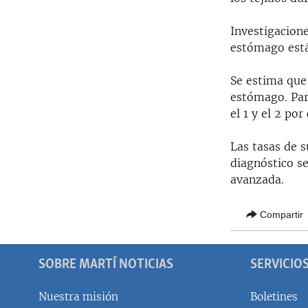
Investigacione
estómago está
Se estima que 
estómago. Para
el 1 y el 2 po
Las tasas de s
diagnóstico s
avanzada.
Compartir
SOBRE MARTÍ NOTICIAS
SERVICIO
Nuestra misión
Boletines