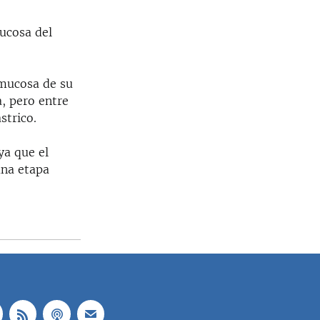
mucosa del
 mucosa de su
, pero entre
strico.
ya que el
una etapa