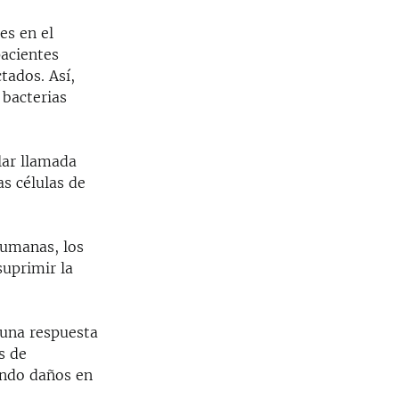
es en el
acientes
tados. Así,
 bacterias
lar llamada
as células de
 humanas, los
suprimir la
 una respuesta
s de
ando daños en