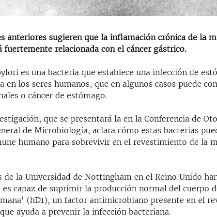
s anteriores sugieren que la inflamación crónica de la 
 fuertemente relacionada con el cáncer gástrico.
ylori es una bacteria que establece una infección de est
ida en los seres humanos, que en algunos casos puede con
nales o cáncer de estómago.
estigación, que se presentará la en la Conferencia de Ot
eneral de Microbiología, aclara cómo estas bacterias pu
mune humano para sobrevivir en el revestimiento de la 
s de la Universidad de Nottingham en el Reino Unido h
' es capaz de suprimir la producción normal del cuerpo d
umana' (hD1), un factor antimicrobiano presente en el r
ue ayuda a prevenir la infección bacteriana.