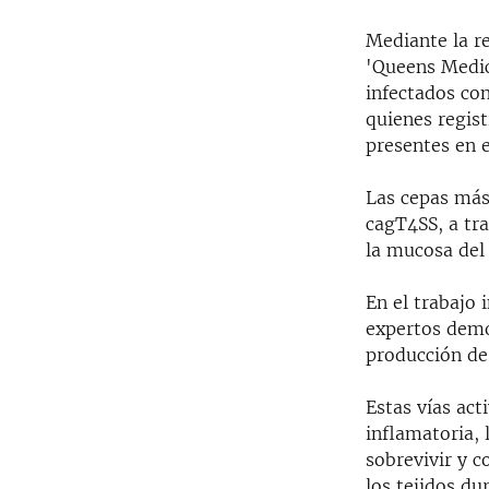
Mediante la re
'Queens Medic
infectados con
quienes regist
presentes en 
Las cepas más 
cagT4SS, a tra
la mucosa del
En el trabajo 
expertos demos
producción de
Estas vías ac
inflamatoria, 
sobrevivir y 
los tejidos d