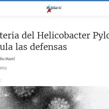
teria del Helicobacter Pyl
la las defensas
dio Martí
2013