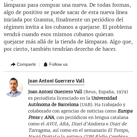
lámparas para comprar una nueva. De todas formas,
algo de positivo se puede sacar de esta nueva línea
iniciada por Granma, finalmente un periódico del
régimen invita a los cubanos a quejarse. El problema
vendrá cuando esos mismos cubanos quieran
quejarse más allá de la tienda de lámparas. Algo que,
por cierto, también tendrían derecho de hacer.
Compartir
Follow us
Joan Antoni Guerrero Vall
Joan Antoni Guerrero Vall
(Reus, España, 1979)
es periodista licenciado en la
Universidad
Autónoma de Barcelona
(UAB). Ha trabajado y
colaborado con agencias de noticias como
Europa
Press
y
ANA
, con periódicos en lengua catalana
como el
AVUI
,
ARA
,
Diari d'Andorra
o
Diari de
Tarragona
, así como en el semanario
El Temps
,
Nació Digital
o la antigua
COM Ràdio
. Combina