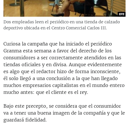
RADIO MARTÍ
ESPECIALES
Dos empleadas leen el periódico en una tienda de calzado
MULTIMEDIA
ESPECIALES
deportivo ubicada en el Centro Comercial Carlos III.
EDITORIALES
LA REALIDAD DE LA VIVIENDA EN CUBA
Curiosa la campaña que ha iniciado el periódico
SER VIEJO EN CUBA
Granma esta semana a favor del derecho de los
SÍGUENOS
KENTU-CUBANO
consumidores a ser correctamente atendidos en las
tiendas oficiales y en divisa. Aunque evidentemente
LOS SANTOS DE HIALEAH
es algo que el redactor hizo de forma inconsciente,
DESINFORMACIÓN RUSA EN AMÉRICA LATINA
él solo llegó a una conclusión a la que han llegado
muchos empresarios capitalistas en el mundo entero
LA INVASIÓN DE RUSIA A UCRANIA
mucho antes: que el cliente es el rey.
Bajo este precepto, se considera que el consumidor
va a tener una buena imagen de la compañía y que le
guardará fidelidad.