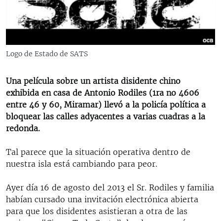
RADIO MARTÍ
ESPECIALES
MULTIMEDIA
ESPECIALES
Logo de Estado de SATS
EDITORIALES
LA REALIDAD DE LA VIVIENDA EN CUBA
SER VIEJO EN CUBA
Una película sobre un artista disidente chino
SÍGUENOS
exhibida en casa de Antonio Rodiles (1ra no 4606
KENTU-CUBANO
entre 46 y 60, Miramar) llevó a la policía política a
LOS SANTOS DE HIALEAH
bloquear las calles adyacentes a varias cuadras a la
redonda.
DESINFORMACIÓN RUSA EN AMÉRICA LATINA
LA INVASIÓN DE RUSIA A UCRANIA
Tal parece que la situación operativa dentro de
nuestra isla está cambiando para peor.
Ayer día 16 de agosto del 2013 el Sr. Rodiles y familia
habían cursado una invitación electrónica abierta
para que los disidentes asistieran a otra de las