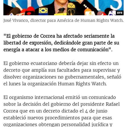
RADIO MARTÍ
ESPECIALES
José Vivanco, director para América de Human Rights Watch.
MULTIMEDIA
ESPECIALES
EDITORIALES
"El gobierno de Correa ha afectado seriamente la
LA REALIDAD DE LA VIVIENDA EN CUBA
libertad de expresión, dedicándole gran parte de su
SER VIEJO EN CUBA
energía a atacar a los medios de comunicación".
SÍGUENOS
KENTU-CUBANO
El gobierno ecuatoriano debería dejar sin efecto un
LOS SANTOS DE HIALEAH
decreto que amplía sus facultades para supervisar y
disolver organizaciones no gubernamentales, señaló
DESINFORMACIÓN RUSA EN AMÉRICA LATINA
el lunes la organización Human Rights Watch.
LA INVASIÓN DE RUSIA A UCRANIA
El organismo internacional emitió un comunicado
sobre la decisión del gobierno del presidente Rafael
Correa que en un decreto dictado el 4 de junio
estableció nuevos procedimientos para que esas
organizaciones obtengan personalidad jurídica y