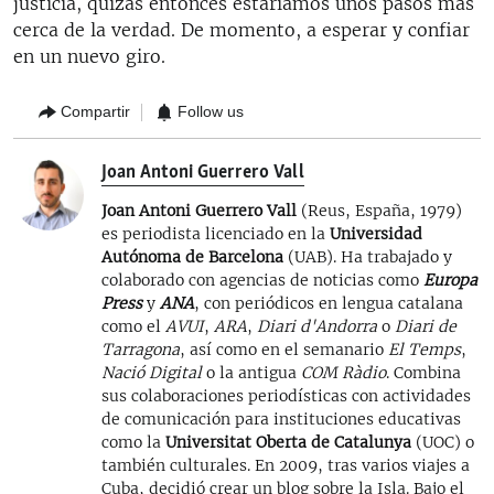
justicia, quizás entonces estaríamos unos pasos más
cerca de la verdad. De momento, a esperar y confiar
en un nuevo giro.
Compartir
Follow us
Joan Antoni Guerrero Vall
Joan Antoni Guerrero Vall
(Reus, España, 1979)
es periodista licenciado en la
Universidad
Autónoma de Barcelona
(UAB). Ha trabajado y
colaborado con agencias de noticias como
Europa
Press
y
ANA
, con periódicos en lengua catalana
como el
AVUI
,
ARA
,
Diari d'Andorra
o
Diari de
Tarragona
, así como en el semanario
El Temps
,
Nació Digital
o la antigua
COM Ràdio
. Combina
sus colaboraciones periodísticas con actividades
de comunicación para instituciones educativas
como la
Universitat Oberta de Catalunya
(UOC) o
también culturales. En 2009, tras varios viajes a
Cuba, decidió crear un blog sobre la Isla. Bajo el