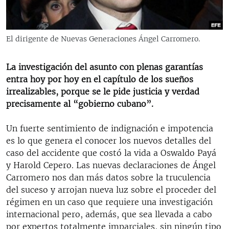
RADIO MARTÍ
ESPECIALES
El dirigente de Nuevas Generaciones Ángel Carromero.
MULTIMEDIA
ESPECIALES
EDITORIALES
LA REALIDAD DE LA VIVIENDA EN CUBA
La investigación del asunto con plenas garantías
entra hoy por hoy en el capítulo de los sueños
SER VIEJO EN CUBA
irrealizables, porque se le pide justicia y verdad
SÍGUENOS
KENTU-CUBANO
precisamente al “gobierno cubano”.
LOS SANTOS DE HIALEAH
Un fuerte sentimiento de indignación e impotencia
DESINFORMACIÓN RUSA EN AMÉRICA LATINA
es lo que genera el conocer los nuevos detalles del
caso del accidente que costó la vida a Oswaldo Payá
LA INVASIÓN DE RUSIA A UCRANIA
y Harold Cepero. Las nuevas declaraciones de Ángel
Carromero nos dan más datos sobre la truculencia
del suceso y arrojan nueva luz sobre el proceder del
régimen en un caso que requiere una investigación
internacional pero, además, que sea llevada a cabo
por expertos totalmente imparciales, sin ningún tipo