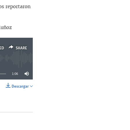
os reportaron
Muñoz
ED
SHARE
1:06
Descargar
SHARE