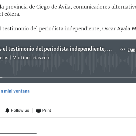
la provincia de Ciego de Ávila, comunicadores alternativ
l cólera.
 testimonio del periodista independiente, Oscar Ayala 
Escuchemos el testimonio del periodista independiente, Oscar Ayala Muñoz
EMB
cias | Martinoticias.com
No media source currently available
en mini ventana
EMBED
Follow us
Print