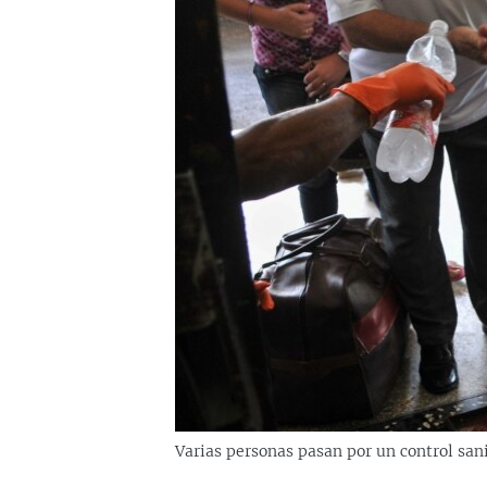
RADIO MARTÍ
ESPECIALES
MULTIMEDIA
ESPECIALES
EDITORIALES
LA REALIDAD DE LA VIVIENDA EN
CUBA
SER VIEJO EN CUBA
KENTU-CUBANO
LOS SANTOS DE HIALEAH
DESINFORMACIÓN RUSA EN
AMÉRICA LATINA
LA INVASIÓN DE RUSIA A UCRANIA
Varias personas pasan por un control san