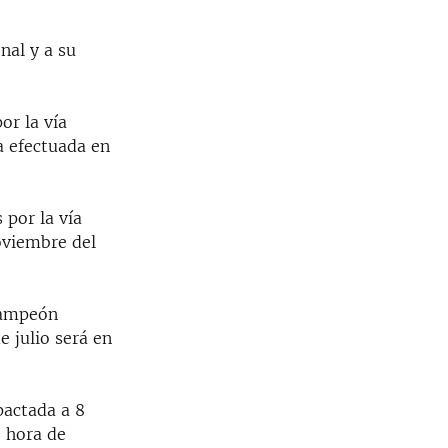
nal y a su
or la vía
a efectuada en
 por la vía
oviembre del
campeón
e julio será en
 pactada a 8
, hora de