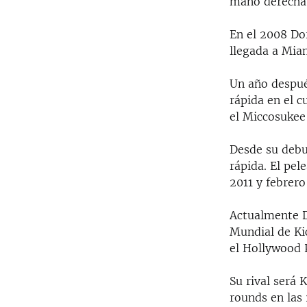
mano derecha 
En el 2008 Dor
llegada a Mia
Un año después
rápida en el 
el Miccosukee
Desde su debut
rápida. El pe
2011 y febrero
Actualmente D
Mundial de Kic
el Hollywood P
Su rival será 
rounds en las 