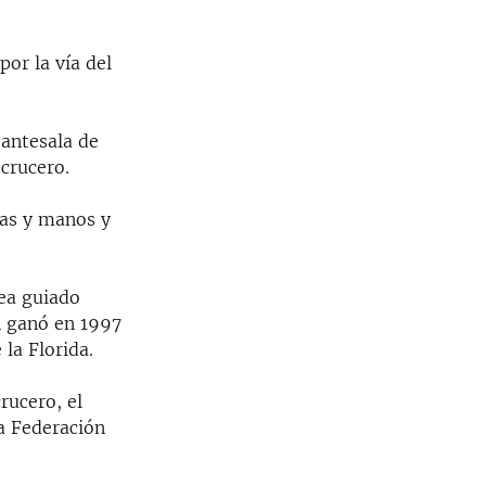
por la vía del
 antesala de
crucero.
nas y manos y
ea guiado
n ganó en 1997
la Florida.
ucero, el
a Federación