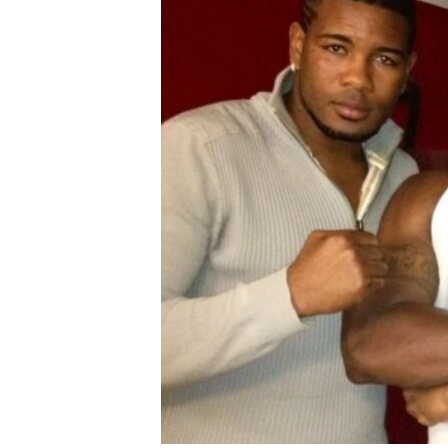
RADIO MARTÍ
ESPECIALES
MULTIMEDIA
ESPECIALES
EDITORIALES
LA REALIDAD DE LA VIVIENDA EN
CUBA
SER VIEJO EN CUBA
KENTU-CUBANO
LOS SANTOS DE HIALEAH
DESINFORMACIÓN RUSA EN
AMÉRICA LATINA
LA INVASIÓN DE RUSIA A UCRANIA