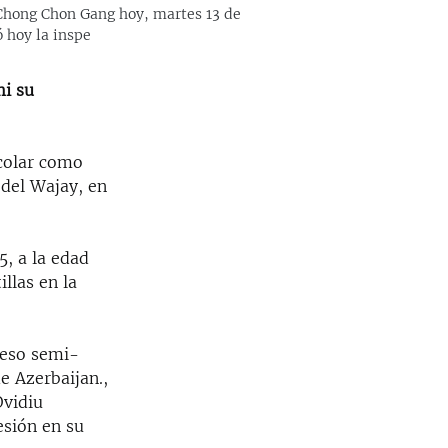
 Chong Chon Gang hoy, martes 13 de
 hoy la inspe
mi su
scolar como
 del Wajay, en
5, a la edad
llas en la
peso semi-
e Azerbaijan.,
Ovidiu
esión en su