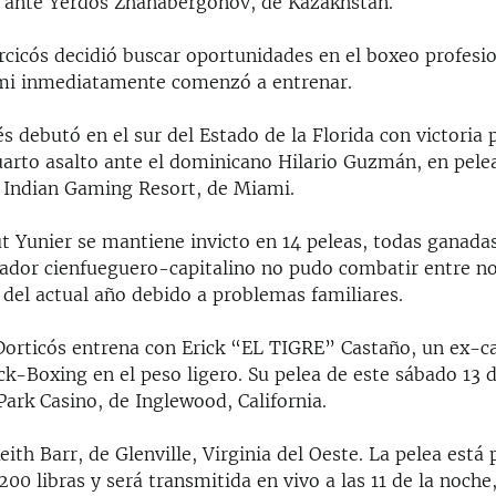
ante Yerdos Zhanabergonov, de Kazakhstan.
cicós decidió buscar oportunidades en el boxeo profesio
mi inmediatamente comenzó a entrenar.
 debutó en el sur del Estado de la Florida con victoria p
cuarto asalto ante el dominicano Hilario Guzmán, en pele
 Indian Gaming Resort, de Miami.
 Yunier se mantiene invicto en 14 peleas, todas ganadas
leador cienfueguero-capitalino no pudo combatir entre n
 del actual año debido a problemas familiares.
orticós entrena con Erick “EL TIGRE” Castaño, un ex-
k-Boxing en el peso ligero. Su pelea de este sábado 13 d
ark Casino, de Inglewood, California.
Keith Barr, de Glenville, Virginia del Oeste. La pelea está
200 libras y será transmitida en vivo a las 11 de la noche