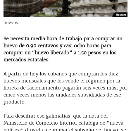
RADIO MARTÍ
ESPECIALES
huevos
MULTIMEDIA
ESPECIALES
EDITORIALES
LA REALIDAD DE LA VIVIENDA EN CUBA
Se necesita media hora de trabajo para comprar un
huevo de 0.90 centavos y casi ocho horas para
SER VIEJO EN CUBA
comprar un “huevo liberado” a 1.50 pesos en los
SÍGUENOS
KENTU-CUBANO
mercados estatales.
LOS SANTOS DE HIALEAH
A partir de hoy los cubanos que compran los diez
DESINFORMACIÓN RUSA EN AMÉRICA LATINA
huevos mensuales que les vende el régimen por la
libreta de racionamiento pagarán seis veces más, por
LA INVASIÓN DE RUSIA A UCRANIA
cinco veces menos las unidades subsidiadas de ese
producto.
Para descifrar ese galimatías, que la nota del
Ministerio de Comercio Interior cataloga de “nueva
política” dirigida a eliminar el subsidio del huevo, se