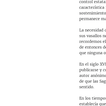
control estata
característica
sostenimiento 
permanece mal
La necesidad 
sus vasallos n
recordemos el 
de entonces de
que ninguna ov
En el siglo XV
publicarse y c
autor anónimo
de que las Sag
sentido.
En los tiempos
establecía que