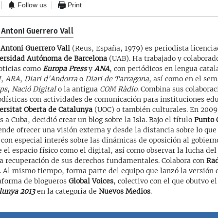
Follow us
Print
 Antoni Guerrero Vall
 Antoni Guerrero Vall
(Reus, España, 1979) es periodista licencia
ersidad Autónoma de Barcelona
(UAB). Ha trabajado y colaborad
oticias como
Europa Press
y
ANA
, con periódicos en lengua cata
I
,
ARA
,
Diari d'Andorra
o
Diari de Tarragona
, así como en el se
ps
,
Nació Digital
o la antigua
COM Ràdio
. Combina sus colaborac
odísticas con actividades de comunicación para instituciones ed
ersitat Oberta de Catalunya
(UOC) o también culturales. En 2009,
s a Cuba, decidió crear un blog sobre la Isla. Bajo el título
Punto 
ende ofrecer una visión externa y desde la distancia sobre lo que
, con especial interés sobre las dinámicas de oposición al gobier
e el espacio físico como el digital, así como observar la lucha de
la recuperación de sus derechos fundamentales. Colabora con
Rad
. Al mismo tiempo, forma parte del equipo que lanzó la versión e
aforma de blogueros
Global Voices
, colectivo con el que obutvo e
lunya 2013
en la categoría de
Nuevos Medios
.