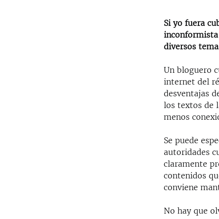
Si yo fuera cu
inconformista
diversos tema
Un bloguero c
internet del r
desventajas de
los textos de 
menos conexió
Se puede espe
autoridades c
claramente pro
contenidos qu
conviene mante
No hay que olv