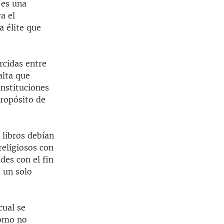
 es una
a el
a élite que
rcidas entre
alta que
instituciones
propósito de
é libros debían
religiosos con
es con el fin
 un solo
cual se
como no