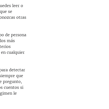
uedes leer o
 que se
conozcas otras
ipo de persona
 los más
terios
 en cualquier
para detectar
 siempre que
e pregunto,
s cuentos si
égimen le