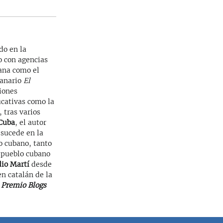
do en la
o con agencias
lana como el
manario
El
iones
ucativas como la
 tras varios
Cuba
, el autor
 sucede en la
no cubano, tanto
l pueblo cubano
io Martí
desde
n catalán de la
l
Premio Blogs