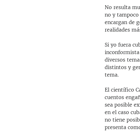
No resulta mu
no y tampoco 
encargan de g
realidades más
Si yo fuera cu
inconformista
diversos temas
distintos y g
tema.
El científico
cuentos engañ
sea posible e
en el caso cub
no tiene posi
presenta como