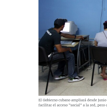
RADIO MARTÍ
ESPECIALES
MULTIMEDIA
ESPECIALES
EDITORIALES
LA REALIDAD DE LA VIVIENDA EN
CUBA
SER VIEJO EN CUBA
KENTU-CUBANO
LOS SANTOS DE HIALEAH
DESINFORMACIÓN RUSA EN
AMÉRICA LATINA
LA INVASIÓN DE RUSIA A UCRANIA
El Gobierno cubano ampliará desde junio 
facilitar el acceso "social" a la red, per