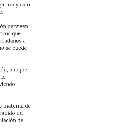
agar muy caro
e.
ión perviven
ticos que
iudadanos a
 no se puede
ión, aunque
 lo
viendo,
o material de
seguido un
ulación de