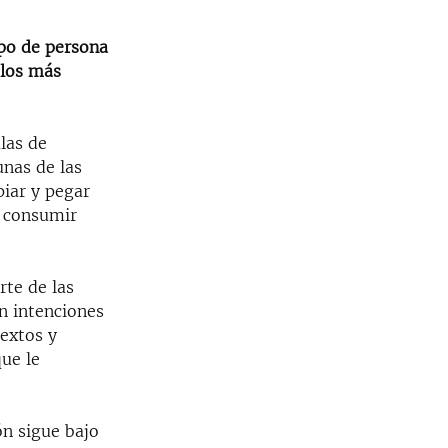
ipo de persona
 los más
las de
unas de las
piar y pegar
, consumir
te de las
n intenciones
textos y
ue le
ón sigue bajo