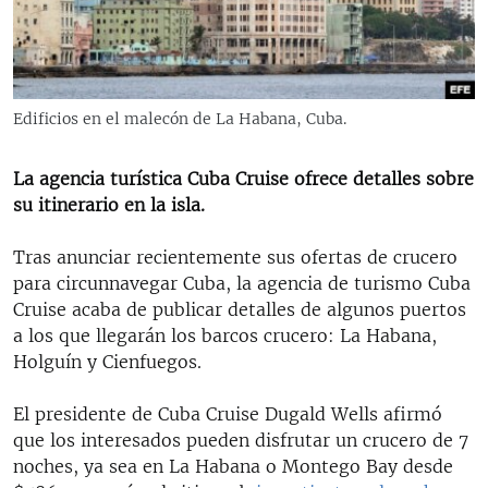
RADIO MARTÍ
ESPECIALES
MULTIMEDIA
ESPECIALES
Edificios en el malecón de La Habana, Cuba.
EDITORIALES
LA REALIDAD DE LA VIVIENDA EN CUBA
SER VIEJO EN CUBA
La agencia turística Cuba Cruise ofrece detalles sobre
SÍGUENOS
su itinerario en la isla.
KENTU-CUBANO
LOS SANTOS DE HIALEAH
Tras anunciar recientemente sus ofertas de crucero
para circunnavegar Cuba, la agencia de turismo Cuba
DESINFORMACIÓN RUSA EN AMÉRICA LATINA
Cruise acaba de publicar detalles de algunos puertos
LA INVASIÓN DE RUSIA A UCRANIA
a los que llegarán los barcos crucero: La Habana,
Holguín y Cienfuegos.
El presidente de Cuba Cruise Dugald Wells afirmó
que los interesados pueden disfrutar un crucero de 7
noches, ya sea en La Habana o Montego Bay desde