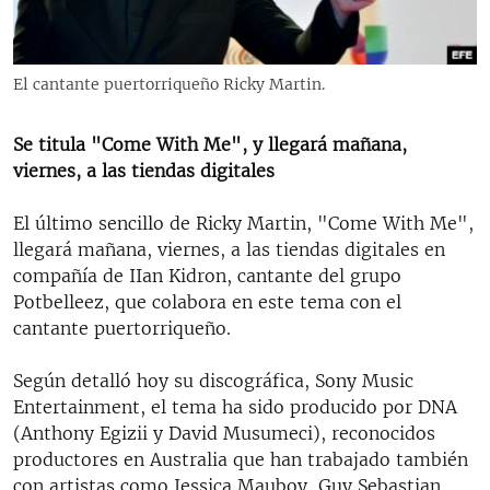
RADIO MARTÍ
ESPECIALES
El cantante puertorriqueño Ricky Martin.
MULTIMEDIA
ESPECIALES
EDITORIALES
LA REALIDAD DE LA VIVIENDA EN CUBA
Se titula "Come With Me", y llegará mañana,
viernes, a las tiendas digitales
SER VIEJO EN CUBA
SÍGUENOS
KENTU-CUBANO
El último sencillo de Ricky Martin, "Come With Me",
llegará mañana, viernes, a las tiendas digitales en
LOS SANTOS DE HIALEAH
compañía de IIan Kidron, cantante del grupo
DESINFORMACIÓN RUSA EN AMÉRICA LATINA
Potbelleez, que colabora en este tema con el
cantante puertorriqueño.
LA INVASIÓN DE RUSIA A UCRANIA
Según detalló hoy su discográfica, Sony Music
Entertainment, el tema ha sido producido por DNA
(Anthony Egizii y David Musumeci), reconocidos
productores en Australia que han trabajado también
con artistas como Jessica Mauboy, Guy Sebastian,