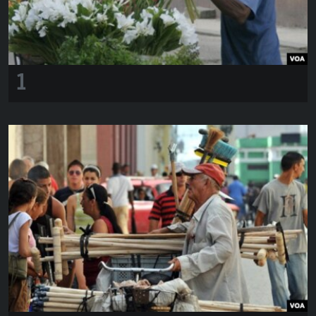
RADIO MARTÍ
ESPECIALES
MULTIMEDIA
ESPECIALES
1
EDITORIALES
LA REALIDAD DE LA VIVIENDA EN CUBA
SER VIEJO EN CUBA
SÍGUENOS
KENTU-CUBANO
LOS SANTOS DE HIALEAH
DESINFORMACIÓN RUSA EN AMÉRICA LATINA
LA INVASIÓN DE RUSIA A UCRANIA