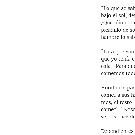
¨Lo que se sa
bajo el sol, d
¿Que alimenta
picadillo de s
hambre lo sab
¨Para que vam
que yo tenía e
cola. ¨Para qu
comemos todos
Humberto padre
comer a sus h
mes, el resto
comer¨. ¨Nosot
se nos hace dif
Dependientes 