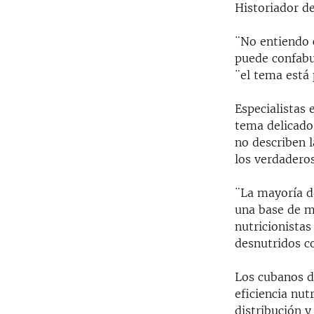
Historiador de
¨No entiendo 
puede confabu
¨el tema está 
Especialistas 
tema delicado
no describen l
los verdadero
¨La mayoría de
una base de m
nutricionistas
desnutridos c
Los cubanos d
eficiencia nut
distribución y