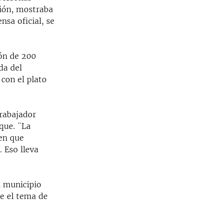
ión, mostraba
nsa oficial, se
ión de 200
da del
con el plato
rabajador
que. ¨La
ren que
. Eso lleva
l municipio
te el tema de