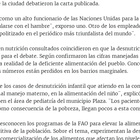
 la ciudad debatieron la carta publicada.
como un alto funcionario de las Naciones Unidas para la
larse con el hambre¨, expreso uno. Otro de los emplead
politizado en el periódico más triunfalista del mundo¨.
en nutrición consultados coincidieron en que la desnutric
 para el debate. Según confirmaron las cifras manejada
a realidad de la deficiente alimentación del pueblo. Con
s números están perdidos en los barrios marginales.
 los casos de desnutrición infantil que atiendo en la con
al manejo materno, en la alimentación del niño¨, explic
 en el área de pediatría del municipio Plaza. ¨Los pacient
omo consecuencia de la pobreza, llegan pocos a esta cons
esconocen los programas de la FAO para elevar la alimen
ritiva de la población. Sobre el tema, experimentan la de
 comercialización de los alimentos que afectan los nivele