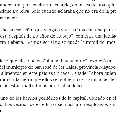
omenzaron por insultarme cuando, en busca de una opin
aciano Da Silva. Solo cuando aclaraba que no era de la pre
tensiones.
 dice a ese señor que venga a vivir a Cuba con una pens
res), después de 40 años de trabajo¨, comenta una jubila
tro Habana. ¨Vamos ver si no se queda la mitad del mes 
.
 loco que dice que en Cuba no hay hambre¨, expresó un t
del municipio de San José de las Lajas, provincia Mayabe
 alimentos en este país es un caos¨, añade. ¨Ahora quie
ducir la tierra que ellos (el gobierno) echaron a perder
uelos están maltratados por el abandono¨.
no de los barrios periféricos de la capital, ubicado en e
o. Los vecinos de este lugar se mostraron explosivos an
n.