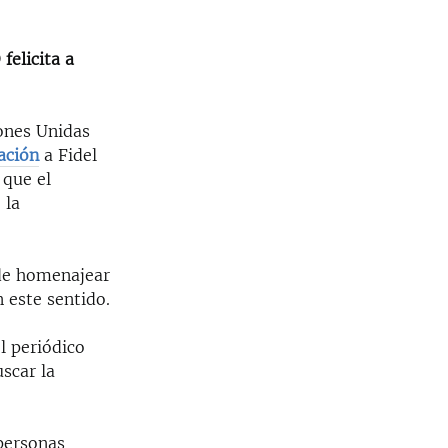
felicita a
iones Unidas
tación
a Fidel
 que el
 la
 de homenajear
 este sentido.
l periódico
scar la
 personas