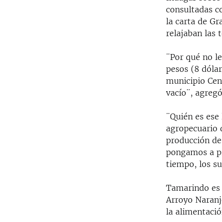
consultadas c
la carta de Gr
relajaban las 
¨Por qué no le
pesos (8 dóla
municipio Cen
vacío¨, agregó
¨Quién es ese
agropecuario 
producción de
pongamos a pro
tiempo, los s
Tamarindo es u
Arroyo Naranj
la alimentació