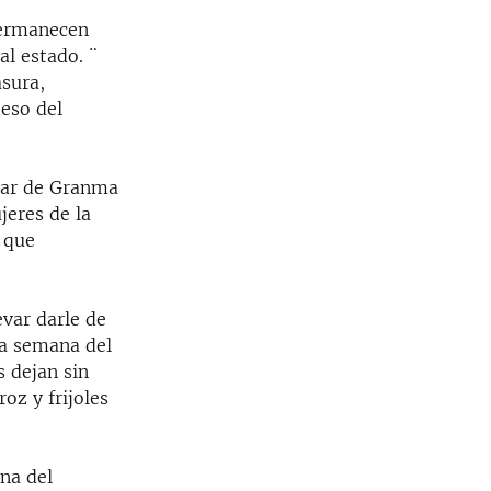
permanecen
al estado. ¨
sura,
 eso del
plar de Granma
jeres de la
n que
evar darle de
ra semana del
 dejan sin
oz y frijoles
na del