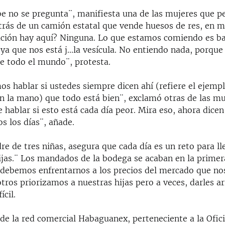
be no se pregunta¨, manifiesta una de las mujeres que 
etrás de un camión estatal que vende huesos de res, en m
ción hay aquí? Ninguna. Lo que estamos comiendo es ba
oya que nos está j...la vesícula. No entiendo nada, porque
e todo el mundo¨, protesta.
os hablar si ustedes siempre dicen ahí (refiere el ejem
n la mano) que todo está bien¨, exclamó otras de las mu
e hablar si esto está cada día peor. Mira eso, ahora dice
 los días¨, añade.
 de tres niñas, asegura que cada día es un reto para ll
ijas.¨ Los mandados de la bodega se acaban en la prime
, debemos enfrentarnos a los precios del mercado que nos
ros priorizamos a nuestras hijas pero a veces, darles arr
ícil.
de la red comercial Habaguanex, perteneciente a la Ofici