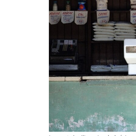
RADIO MARTÍ
ESPECIALES
MULTIMEDIA
ESPECIALES
EDITORIALES
LA REALIDAD DE LA VIVIENDA EN
CUBA
SER VIEJO EN CUBA
KENTU-CUBANO
LOS SANTOS DE HIALEAH
DESINFORMACIÓN RUSA EN
AMÉRICA LATINA
LA INVASIÓN DE RUSIA A UCRANIA