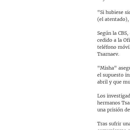
"Si hubiese s
(el atentado),
Según la CBS,
cedido a la Of
teléfono móvi
Tsarnaev.
"Misha" asegu
el supuesto i
abril y que mu
Los investiga
hermanos Tsar
una prisión d
Tras sufrir un