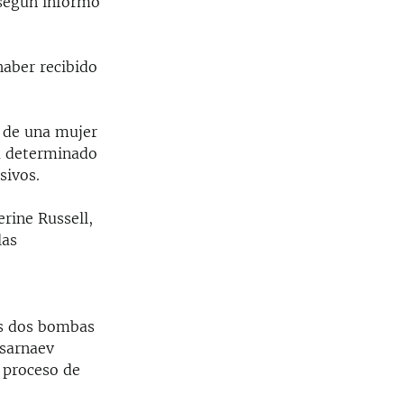
 según informó
haber recibido
N de una mujer
ha determinado
sivos.
rine Russell,
las
as dos bombas
Tsarnaev
 proceso de