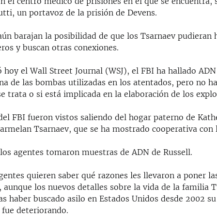
n el centro médico de prisiones en el que se encuentra,
tti, un portavoz de la prisión de Devens.
aún barajan la posibilidad de que los Tsarnaev pudieran 
eros y buscan otras conexiones.
 hoy el Wall Street Journal (WSJ), el FBI ha hallado AD
na de las bombas utilizadas en los atentados, pero no 
e trata o si está implicada en la elaboración de los explo
el FBI fueron vistos saliendo del hogar paterno de Kathe
Tarmelan Tsarnaev, que se ha mostrado cooperativa con 
 los agentes tomaron muestras de ADN de Russell.
gentes quieren saber qué razones les llevaron a poner l
 aunque los nuevos detalles sobre la vida de la familia 
ras haber buscado asilo en Estados Unidos desde 2002 su
 fue deteriorando.