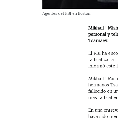
Agentes del FBI en Boston.
Mikhail "Mish
personal y tel
Tsarnaev.
El FBI ha enc
radicalizar a
informó este 
Mikhail "Mish
hermanos Tsar
fallecido en u
más radical en
En una entrev
haya sido men