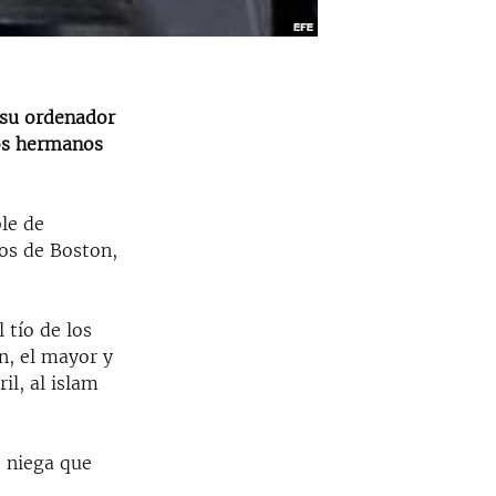
 su ordenador
los hermanos
le de
dos de Boston,
 tío de los
, el mayor y
il, al islam
" niega que