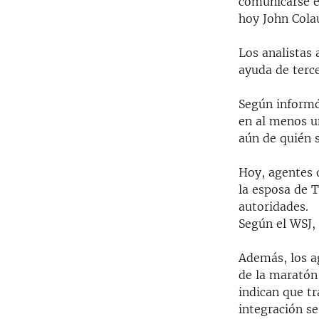
comunicarse e
hoy John Colau
Los analistas 
ayuda de terc
Según informó
en al menos u
aún de quién s
Hoy, agentes d
la esposa de 
autoridades.
Según el WSJ,
Además, los a
de la maratón,
indican que t
integración se