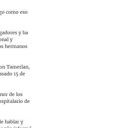
lgo como eso
gadores y ha
onal y
los hermanos
con Tamerlan,
asado 15 de
nor de los
spitalario de
de hablar y