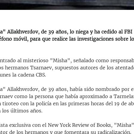
a" Allakhverdov, de 39 años, lo niega y ha cedido al FBI
éfono móvil, para que realice las investigaciones sobre 
ontrado al misterioso "Misha", señalado como responsab
 los hermanos Tsarnaev, supuestos autores de los atenta
lunes la cadena CBS.
a" Allakhverdov, de 39 años, había sido nombrado por el
naev como la persona que había aproximado a Tarmelan
n tiroteo con la policía en las primeras horas del 19 de abr
 los últimos años.
ista exclusiva con el New York Review of Books, "Misha
tor de los hermanos y que fomentara su radicalización.