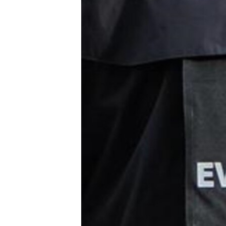
RADIO MARTÍ
ESPECIALES
MULTIMEDIA
ESPECIALES
EDITORIALES
LA REALIDAD DE LA VIVIENDA EN
CUBA
SER VIEJO EN CUBA
KENTU-CUBANO
LOS SANTOS DE HIALEAH
DESINFORMACIÓN RUSA EN
AMÉRICA LATINA
LA INVASIÓN DE RUSIA A UCRANIA