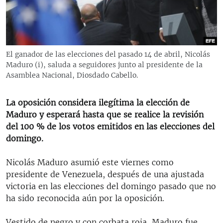
RADIO MARTÍ
ESPECIALES
MULTIMEDIA
ESPECIALES
El ganador de las elecciones del pasado 14 de abril, Nicolás
EDITORIALES
LA REALIDAD DE LA VIVIENDA EN CUBA
Maduro (i), saluda a seguidores junto al presidente de la
Asamblea Nacional, Diosdado Cabello.
SER VIEJO EN CUBA
SÍGUENOS
KENTU-CUBANO
La oposición considera ilegítima la elección de
Maduro y esperará hasta que se realice la revisión
LOS SANTOS DE HIALEAH
del 100 % de los votos emitidos en las elecciones del
DESINFORMACIÓN RUSA EN AMÉRICA LATINA
domingo.
LA INVASIÓN DE RUSIA A UCRANIA
Nicolás Maduro asumió este viernes como
presidente de Venezuela, después de una ajustada
victoria en las elecciones del domingo pasado que no
ha sido reconocida aún por la oposición.
Vestido de negro y con corbata roja, Maduro fue