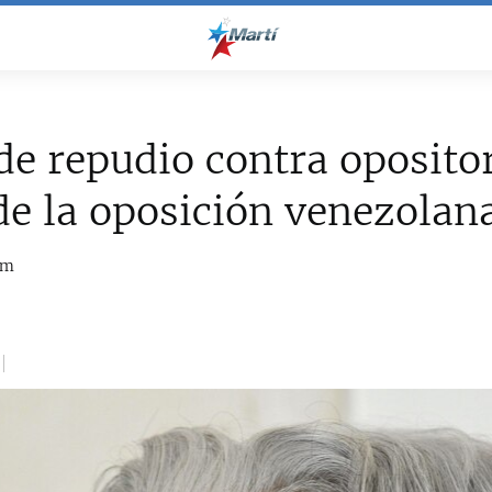
de repudio contra oposito
de la oposición venezolan
om