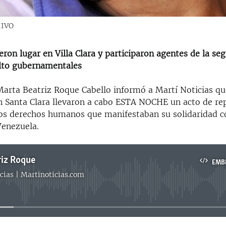
HIVO
eron lugar en Villa Clara y participaron agentes de la se
lto gubernamentales
Marta Beatriz Roque Cabello informó a Martí Noticias qu
n Santa Clara llevaron a cabo ESTA NOCHE un acto de re
 los derechos humanos que manifestaban su solidaridad c
Venezuela.
riz Roque
EMB
cias | Martinoticias.com
No media source currently available