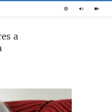
res a
a