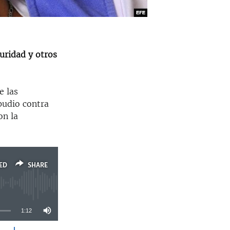
guridad y otros
e las
pudio contra
on la
ED
SHARE
1:12