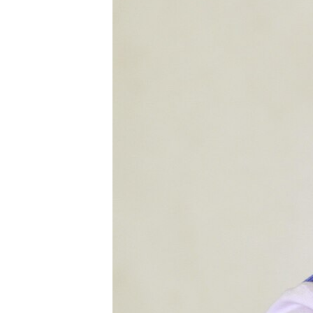
RADIO MARTÍ
ESPECIALES
MULTIMEDIA
ESPECIALES
EDITORIALES
LA REALIDAD DE LA VIVIENDA EN
CUBA
SER VIEJO EN CUBA
KENTU-CUBANO
LOS SANTOS DE HIALEAH
DESINFORMACIÓN RUSA EN
AMÉRICA LATINA
LA INVASIÓN DE RUSIA A UCRANIA