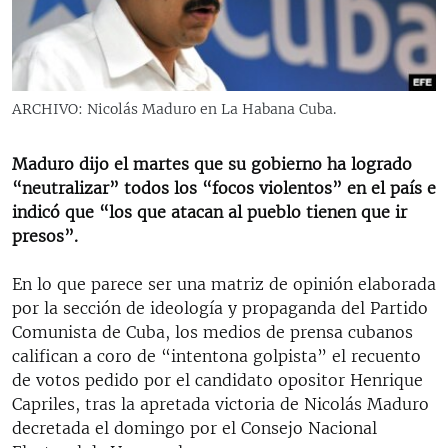
RADIO MARTÍ
ESPECIALES
MULTIMEDIA
ESPECIALES
ARCHIVO: Nicolás Maduro en La Habana Cuba.
EDITORIALES
LA REALIDAD DE LA VIVIENDA EN CUBA
SER VIEJO EN CUBA
Maduro dijo el martes que su gobierno ha logrado
SÍGUENOS
“neutralizar” todos los “focos violentos” en el país e
KENTU-CUBANO
indicó que “los que atacan al pueblo tienen que ir
LOS SANTOS DE HIALEAH
presos”.
DESINFORMACIÓN RUSA EN AMÉRICA LATINA
En lo que parece ser una matriz de opinión elaborada
LA INVASIÓN DE RUSIA A UCRANIA
por la sección de ideología y propaganda del Partido
Comunista de Cuba, los medios de prensa cubanos
califican a coro de “intentona golpista” el recuento
de votos pedido por el candidato opositor Henrique
Capriles, tras la apretada victoria de Nicolás Maduro
decretada el domingo por el Consejo Nacional