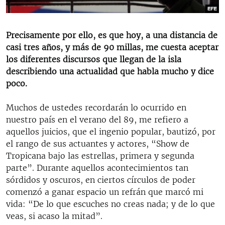
RADIO MARTÍ
ESPECIALES
Precisamente por ello, es que hoy, a una distancia de
MULTIMEDIA
ESPECIALES
casi tres años, y más de 90 millas, me cuesta aceptar
los diferentes discursos que llegan de la isla
EDITORIALES
LA REALIDAD DE LA VIVIENDA EN CUBA
describiendo una actualidad que habla mucho y dice
SER VIEJO EN CUBA
poco.
SÍGUENOS
KENTU-CUBANO
Muchos de ustedes recordarán lo ocurrido en
LOS SANTOS DE HIALEAH
nuestro país en el verano del 89, me refiero a
aquellos juicios, que el ingenio popular, bautizó, por
DESINFORMACIÓN RUSA EN AMÉRICA LATINA
el rango de sus actuantes y actores, “Show de
LA INVASIÓN DE RUSIA A UCRANIA
Tropicana bajo las estrellas, primera y segunda
parte”. Durante aquellos acontecimientos tan
sórdidos y oscuros, en ciertos círculos de poder
comenzó a ganar espacio un refrán que marcó mi
vida: “De lo que escuches no creas nada; y de lo que
veas, si acaso la mitad”.