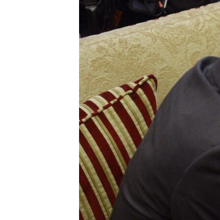
RADIO MARTÍ
ESPECIALES
MULTIMEDIA
ESPECIALES
EDITORIALES
LA REALIDAD DE LA VIVIENDA EN
CUBA
SER VIEJO EN CUBA
KENTU-CUBANO
LOS SANTOS DE HIALEAH
DESINFORMACIÓN RUSA EN
AMÉRICA LATINA
LA INVASIÓN DE RUSIA A UCRANIA