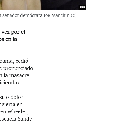
on senador demócrata Joe Manchin (c).
 vez por el
os en la
Obama, cedió
ue pronunciado
n la masacre
iciembre.
stro dolor.
nvierta en
Ben Wheeler,
 escuela Sandy