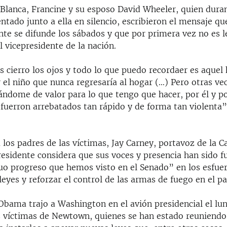
 Blanca, Francine y su esposo David Wheeler, quien duran
tado junto a ella en silencio, escribieron el mensaje qu
te se difunde los sábados y que por primera vez no es l
l vicepresidente de la nación.
 cierro los ojos y todo lo que puedo recordaer es aquel 
el niño que nunca regresaría al hogar (…) Pero otras vec
ándome de valor para lo que tengo que hacer, por él y po
fuerron arrebatados tan rápido y de forma tan violenta”,
 los padres de las víctimas, Jay Carney, portavoz de la C
presidente considera que sus voces y presencia han sido 
nuo progreso que hemos visto en el Senado” en los esfue
leyes y reforzar el control de las armas de fuego en el pa
Obama trajo a Washington en el avión presidencial el lun
as víctimas de Newtown, quienes se han estado reuniendo