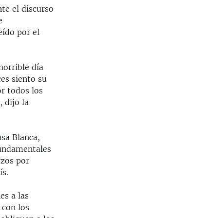
te el discurso
e
eído por el
horrible día
es siento su
r todos los
 dijo la
asa Blanca,
fundamentales
rzos por
ís.
es a las
 con los