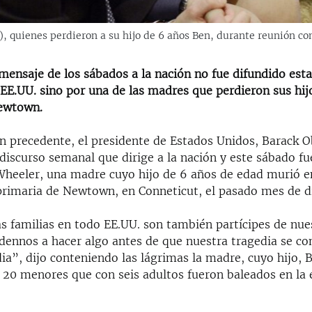
), quienes perdieron a su hijo de 6 años Ben, durante reunión c
 mensaje de los sábados a la nación no fue difundido esta
EE.UU. sino por una de las madres que perdieron sus hij
ewtown.
in precedente, el presidente de Estados Unidos, Barack 
 discurso semanal que dirige a la nación y este sábado f
Wheeler, una madre cuyo hijo de 6 años de edad murió e
 primaria de Newtown, en Conneticut, el pasado mes de d
s familias en todo EE.UU. son también partícipes de nue
dennos a hacer algo antes de que nuestra tragedia se co
ia”, dijo conteniendo las lágrimas la madre, cuyo hijo, 
s 20 menores que con seis adultos fueron baleados en la