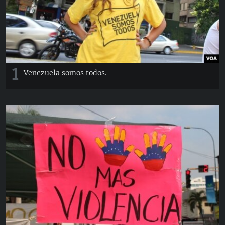
RADIO MARTÍ
ESPECIALES
MULTIMEDIA
ESPECIALES
EDITORIALES
LA REALIDAD DE LA VIVIENDA EN CUBA
1
Venezuela somos todos.
SER VIEJO EN CUBA
SÍGUENOS
KENTU-CUBANO
LOS SANTOS DE HIALEAH
DESINFORMACIÓN RUSA EN AMÉRICA LATINA
LA INVASIÓN DE RUSIA A UCRANIA