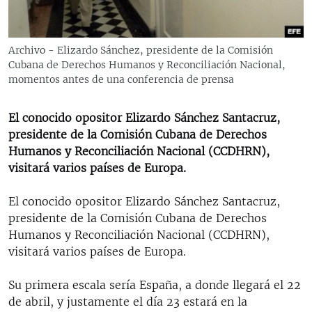
RADIO MARTÍ
ESPECIALES
Archivo - Elizardo Sánchez, presidente de la Comisión
MULTIMEDIA
ESPECIALES
Cubana de Derechos Humanos y Reconciliación Nacional,
momentos antes de una conferencia de prensa
EDITORIALES
LA REALIDAD DE LA VIVIENDA EN CUBA
SER VIEJO EN CUBA
El conocido opositor Elizardo Sánchez Santacruz,
SÍGUENOS
presidente de la Comisión Cubana de Derechos
KENTU-CUBANO
Humanos y Reconciliación Nacional (CCDHRN),
LOS SANTOS DE HIALEAH
visitará varios países de Europa.
DESINFORMACIÓN RUSA EN AMÉRICA LATINA
El conocido opositor Elizardo Sánchez Santacruz,
LA INVASIÓN DE RUSIA A UCRANIA
presidente de la Comisión Cubana de Derechos
Humanos y Reconciliación Nacional (CCDHRN),
visitará varios países de Europa.
Su primera escala sería España, a donde llegará el 22
de abril, y justamente el día 23 estará en la