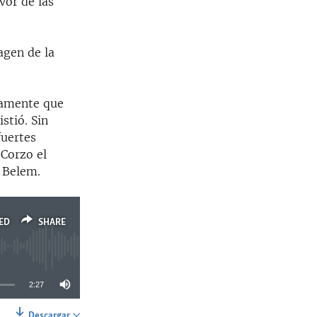
vor de las
agen de la
damente que
stió. Sin
fuertes
 Corzo el
e Belem.
ED
SHARE
2:27
Descargar