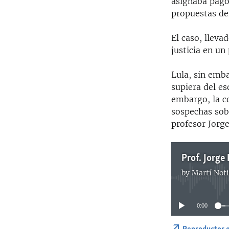
asignaba pago
propuestas de
El caso, lleva
justicia en un
Lula, sin emb
supiera del es
embargo, la c
sospechas sob
profesor Jorge
Prof. Jorge
by
Martí Noti
0:00