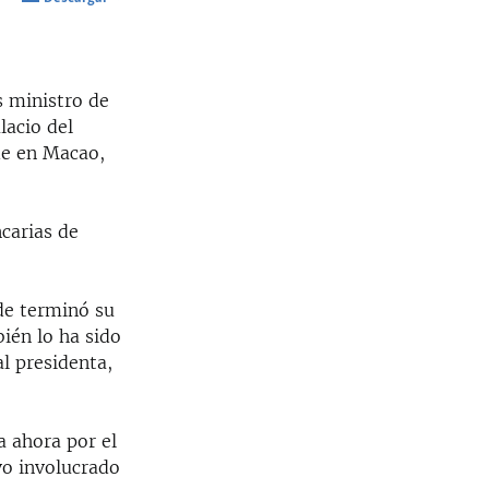
SHARE
s ministro de
lacio del
de en Macao,
ncarias de
de terminó su
ién lo ha sido
al presidenta,
 ahora por el
vo involucrado