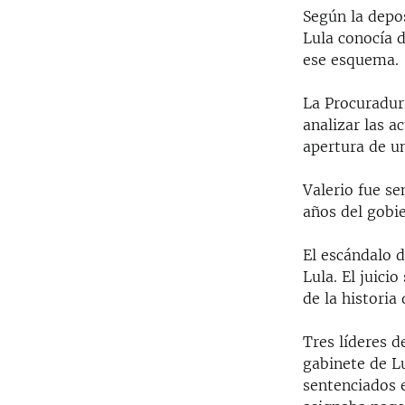
Según la depo
Lula conocía 
ese esquema.
La Procuradurí
analizar las a
apertura de un
Valerio fue se
años del gobie
El escándalo d
Lula. El juici
de la historia 
Tres líderes d
gabinete de Lu
sentenciados 