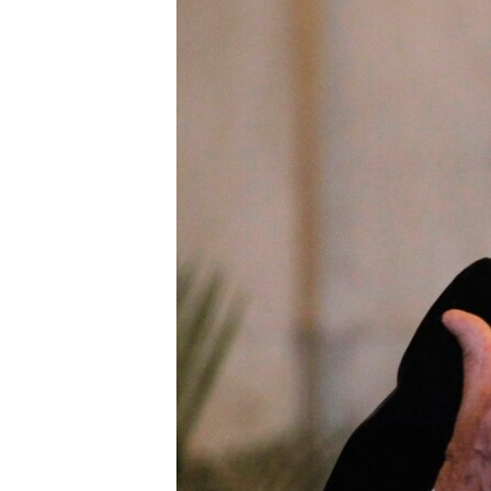
RADIO MARTÍ
ESPECIALES
MULTIMEDIA
ESPECIALES
EDITORIALES
LA REALIDAD DE LA VIVIENDA EN
CUBA
SER VIEJO EN CUBA
KENTU-CUBANO
LOS SANTOS DE HIALEAH
DESINFORMACIÓN RUSA EN
AMÉRICA LATINA
LA INVASIÓN DE RUSIA A UCRANIA