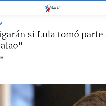
NA
igarán si Lula tomó parte 
alao"
om