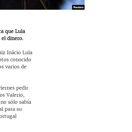
ra que Lula
 el dinero.
uiz Inácio Lula
otos conocido
s varios de
viernes pedir
os Valerio,
 no sólo sabía
al para su
Portugal