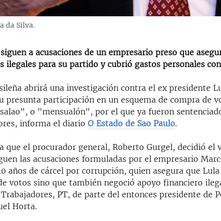
a da Silva.
 siguen a acusaciones de un empresario preso que asegu
 ilegales para su partido y cubrió gastos personales con
asileña abrirá una investigación contra el ex presidente L
 su presunta participación en un esquema de compra de v
alao", o "mensualón", por el que ya fueron sentenciado
ores, informa el diario
O Estado de Sao Paulo
.
a que el procurador general, Roberto Gurgel, decidió el 
iguen las acusaciones formuladas por el empresario Marc
0 años de cárcel por corrupción, quien asegura que Lula
de votos sino que también negoció apoyo financiero ileg
 Trabajadores, PT, de parte del entonces presidente de 
el Horta.