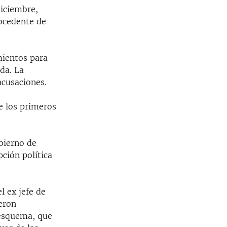
diciembre,
rocedente de
mientos para
da. La
acusaciones.
te los primeros
bierno de
pción política
l ex jefe de
ueron
 esquema, que