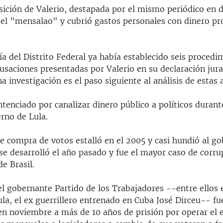
sición de Valerio, destapada por el mismo periódico en 
del "mensalao" y cubrió gastos personales con dinero p
a del Distrito Federal ya había establecido seis procedi
cusaciones presentadas por Valerio en su declaración jura
a investigación es el paso siguiente al análisis de estas 
ntenciado por canalizar dinero público a políticos duran
rno de Lula.
e compra de votos estalló en el 2005 y casi hundió al go
o se desarrolló el año pasado y fue el mayor caso de corru
de Brasil.
el gobernante Partido de los Trabajadores --entre ellos e
la, el ex guerrillero entrenado en Cuba José Dirceu-- f
en noviembre a más de 10 años de prisión por operar el