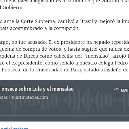
s mensuales a legisladores a cambio de que votaran a fa
l Gobierno.
do ante la Corte Suprema, cautivó a Brasil y mejoró la im
 país acostumbrado a la corrupción.
argo, no fue acusado. El ex presidente ha negado repeti
quema de compra de votos, y hasta sugirió que nunca exi
ondena de Dirceu como cabecilla del "mensalao" arrojó 
re el ex presidente, como señaló a nuestro colega Pedro
 Fonseca, de la Universidad de Pará, estado brasileño d
 Fonseca sobre Lula y el mensalao
EMB
cias | Martinoticias.com
No media source currently available