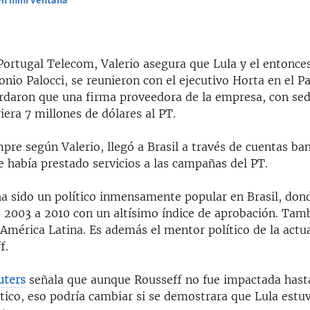
en mini ventana
EMBED
Portugal Telecom, Valerio asegura que Lula y el entonce
nio Palocci, se reunieron con el ejecutivo Horta en el Pa
ordaron que una firma proveedora de la empresa, con se
riera 7 millones de dólares al PT.
mpre según Valerio, llegó a Brasil a través de cuentas ba
e había prestado servicios a las campañas del PT.
 ha sido un político inmensamente popular en Brasil, don
e 2003 a 2010 con un altísimo índice de aprobación. Tamb
 América Latina. Es además el mentor político de la actu
f.
uters
señala que aunque Rousseff no fue impactada hasta
ítico, eso podría cambiar si se demostrara que Lula estu