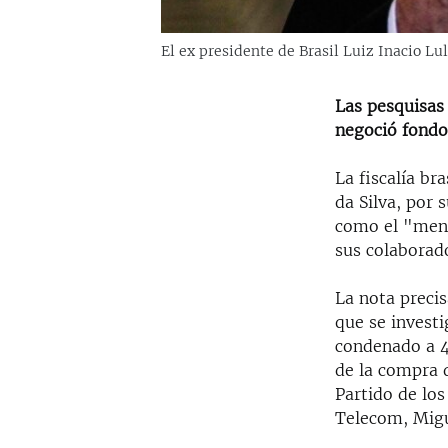
El ex presidente de Brasil Luiz Inacio Lul
Las pesquisas
negoció fondos
La fiscalía br
da Silva, por
como el "mens
sus colaborad
La nota precis
que se invest
condenado a 4
de la compra 
Partido de los
Telecom, Migu