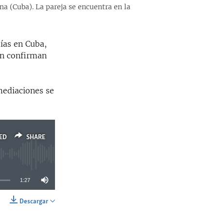
na (Cuba). La pareja se encuentra en la
ías en Cuba,
ún confirman
mediaciones se
ED
SHARE
1:27
Descargar
SHARE