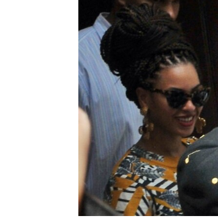
RADIO MARTÍ
ESPECIALES
MULTIMEDIA
ESPECIALES
EDITORIALES
LA REALIDAD DE LA VIVIENDA EN
CUBA
SER VIEJO EN CUBA
KENTU-CUBANO
LOS SANTOS DE HIALEAH
DESINFORMACIÓN RUSA EN
AMÉRICA LATINA
LA INVASIÓN DE RUSIA A UCRANIA