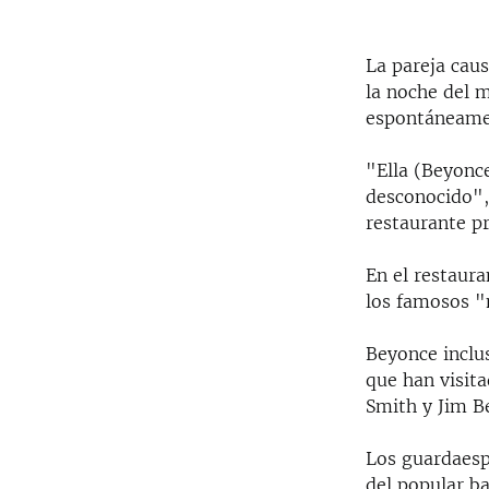
La pareja cau
la noche del 
espontáneament
"Ella (Beyonce
desconocido", 
restaurante pr
En el restaura
los famosos "m
Beyonce inclu
que han visita
Smith y Jim Be
Los guardaesp
del popular b