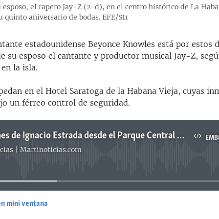
esposo, el rapero Jay-Z (2-d), en el centro histórico de La Haba
su quinto aniversario de bodas. EFE/Str
ntante estadounidense Beyonce Knowles está por estos d
 su esposo el cantante y productor musical Jay-Z, seg
en la isla.
edan en el Hotel Saratoga de la Habana Vieja, cuyas in
o un férreo control de seguridad.
Declaraciones de Ignacio Estrada desde el Parque Central en La Habana
EMB
cias | Martinoticias.com
No media source currently available
en mini ventana
EMBED