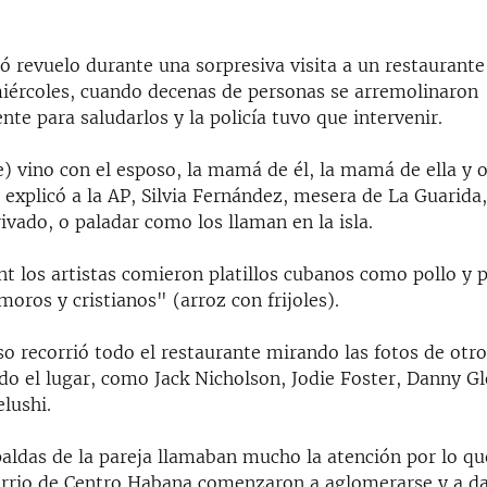
só revuelo durante una sorpresiva visita a un restaurant
miércoles, cuando decenas de personas se arremolinaron
e para saludarlos y la policía tuvo que intervenir.
) vino con el esposo, la mamá de él, la mamá de ella y 
explicó a la AP, Silvia Fernández, mesera de La Guarida
ivado, o paladar como los llaman en la isla.
nt los artistas comieron platillos cubanos como pollo y 
oros y cristianos" (arroz con frijoles).
so recorrió todo el restaurante mirando las fotos de otr
do el lugar, como Jack Nicholson, Jodie Foster, Danny Gl
lushi.
aldas de la pareja llamaban mucho la atención por lo qu
arrio de Centro Habana comenzaron a aglomerarse y a da