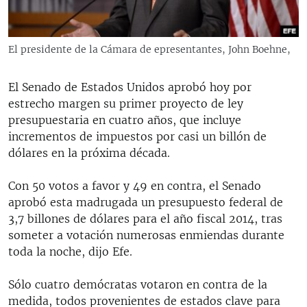
RADIO MARTÍ
ESPECIALES
El presidente de la Cámara de epresentantes, John Boehne,
MULTIMEDIA
ESPECIALES
EDITORIALES
El Senado de Estados Unidos aprobó hoy por
LA REALIDAD DE LA VIVIENDA EN CUBA
estrecho margen su primer proyecto de ley
SER VIEJO EN CUBA
presupuestaria en cuatro años, que incluye
SÍGUENOS
incrementos de impuestos por casi un billón de
KENTU-CUBANO
dólares en la próxima década.
LOS SANTOS DE HIALEAH
Con 50 votos a favor y 49 en contra, el Senado
DESINFORMACIÓN RUSA EN AMÉRICA LATINA
aprobó esta madrugada un presupuesto federal de
LA INVASIÓN DE RUSIA A UCRANIA
3,7 billones de dólares para el año fiscal 2014, tras
someter a votación numerosas enmiendas durante
toda la noche, dijo Efe.
Sólo cuatro demócratas votaron en contra de la
medida, todos provenientes de estados clave para