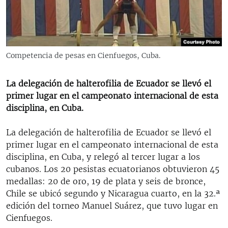
RADIO MARTÍ
ESPECIALES
MULTIMEDIA
ESPECIALES
Competencia de pesas en Cienfuegos, Cuba.
EDITORIALES
LA REALIDAD DE LA VIVIENDA EN CUBA
SER VIEJO EN CUBA
La delegación de halterofilia de Ecuador se llevó el
SÍGUENOS
primer lugar en el campeonato internacional de esta
KENTU-CUBANO
disciplina, en Cuba.
LOS SANTOS DE HIALEAH
La delegación de halterofilia de Ecuador se llevó el
DESINFORMACIÓN RUSA EN AMÉRICA LATINA
primer lugar en el campeonato internacional de esta
LA INVASIÓN DE RUSIA A UCRANIA
disciplina, en Cuba, y relegó al tercer lugar a los
cubanos. Los 20 pesistas ecuatorianos obtuvieron 45
medallas: 20 de oro, 19 de plata y seis de bronce,
Chile se ubicó segundo y Nicaragua cuarto, en la 32.ª
edición del torneo Manuel Suárez, que tuvo lugar en
Cienfuegos.