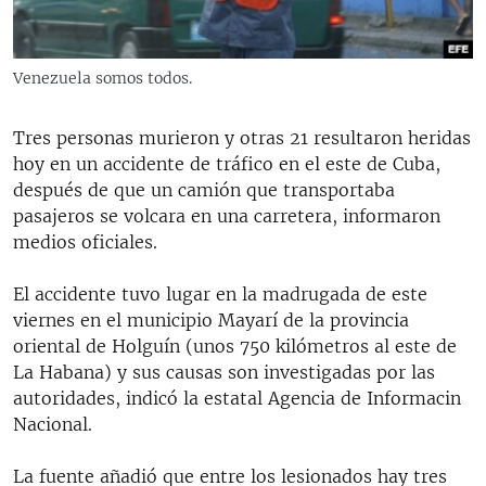
RADIO MARTÍ
ESPECIALES
Venezuela somos todos.
MULTIMEDIA
ESPECIALES
EDITORIALES
Tres personas murieron y otras 21 resultaron heridas
LA REALIDAD DE LA VIVIENDA EN CUBA
hoy en un accidente de tráfico en el este de Cuba,
SER VIEJO EN CUBA
después de que un camión que transportaba
SÍGUENOS
pasajeros se volcara en una carretera, informaron
KENTU-CUBANO
medios oficiales.
LOS SANTOS DE HIALEAH
El accidente tuvo lugar en la madrugada de este
DESINFORMACIÓN RUSA EN AMÉRICA LATINA
viernes en el municipio Mayarí de la provincia
LA INVASIÓN DE RUSIA A UCRANIA
oriental de Holguín (unos 750 kilómetros al este de
La Habana) y sus causas son investigadas por las
autoridades, indicó la estatal Agencia de Informacin
Nacional.
La fuente añadió que entre los lesionados hay tres