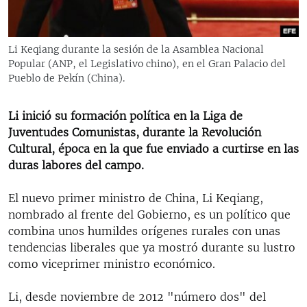
RADIO MARTÍ
ESPECIALES
Li Keqiang durante la sesión de la Asamblea Nacional
MULTIMEDIA
ESPECIALES
Popular (ANP, el Legislativo chino), en el Gran Palacio del
Pueblo de Pekín (China).
EDITORIALES
LA REALIDAD DE LA VIVIENDA EN CUBA
SER VIEJO EN CUBA
Li inició su formación política en la Liga de
SÍGUENOS
Juventudes Comunistas, durante la Revolución
KENTU-CUBANO
Cultural, época en la que fue enviado a curtirse en las
LOS SANTOS DE HIALEAH
duras labores del campo.
DESINFORMACIÓN RUSA EN AMÉRICA LATINA
El nuevo primer ministro de China, Li Keqiang,
LA INVASIÓN DE RUSIA A UCRANIA
nombrado al frente del Gobierno, es un político que
combina unos humildes orígenes rurales con unas
tendencias liberales que ya mostró durante su lustro
como viceprimer ministro económico.
Li, desde noviembre de 2012 "número dos" del