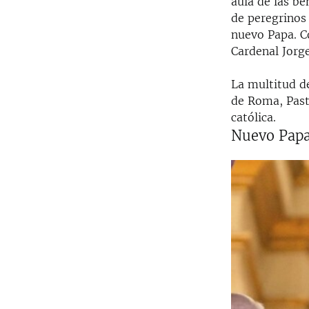
aula de las be
de peregrinos
nuevo Papa. C
Cardenal Jorg
La multitud d
de Roma, Pasto
católica.
Nuevo Pap