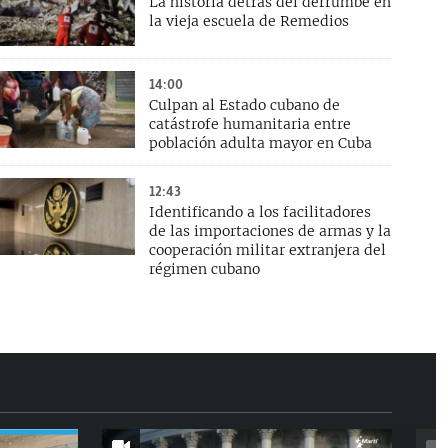
La historia detrás del derrumbe en
d
la vieja escuela de Remedios
e
14:00
Culpan al Estado cubano de
catástrofe humanitaria entre
población adulta mayor en Cuba
12:43
Identificando a los facilitadores
de las importaciones de armas y la
cooperación militar extranjera del
régimen cubano