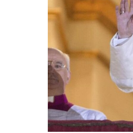
RADIO MARTÍ
ESPECIALES
MULTIMEDIA
ESPECIALES
EDITORIALES
LA REALIDAD DE LA VIVIENDA EN
CUBA
SER VIEJO EN CUBA
KENTU-CUBANO
LOS SANTOS DE HIALEAH
DESINFORMACIÓN RUSA EN
AMÉRICA LATINA
LA INVASIÓN DE RUSIA A UCRANIA