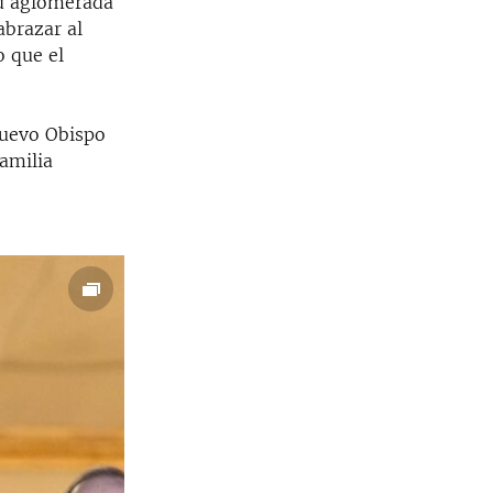
ud aglomerada
abrazar al
 que el
nuevo Obispo
familia