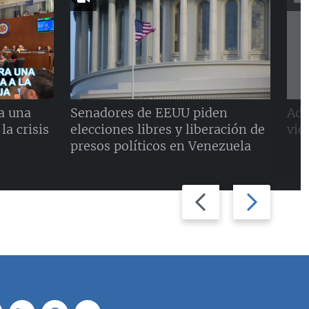
a una
Senadores de EEUU piden
Adu
la crisis
elecciones libres y liberación de
vio
presos políticos en Venezuela
Previous
Next
slide
slide