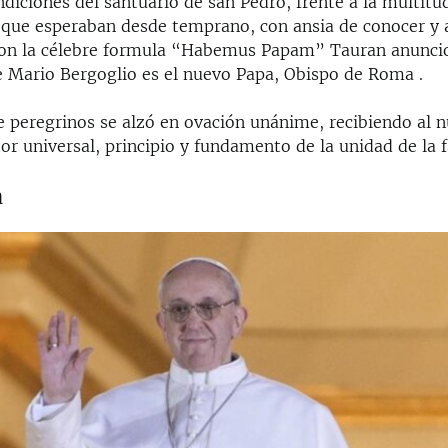
ndiciones del santuario de san Pedro, frente a la multit
 que esperaban desde temprano, con ansia de conocer y 
on la célebre formula “Habemus Papam” Tauran anuncio
e Mario Bergoglio es el nuevo Papa, Obispo de Roma .
e peregrinos se alzó en ovación unánime, recibiendo al 
r universal, principio y fundamento de la unidad de la 
a