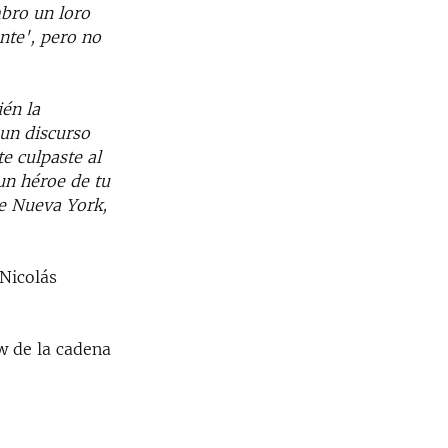
mbro un loro
nte', pero no
ién la
 un discurso
e culpaste al
 un héroe de tu
e Nueva York,
 Nicolás
ow de la cadena