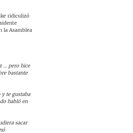
ke ridiculizó
sidente
n la Asamblea
... pero hice
bre bastante
 y te gustaba
ndo habló en
udiera sacar
onó