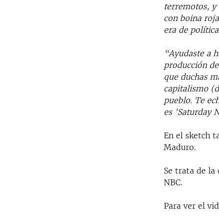
terremotos, y 
con boina roja
era de política
“Ayudaste a ha
producción de 
que duchas má
capitalismo (d
pueblo. Te ec
es 'Saturday N
En el sketch 
Maduro.
Se trata de la
NBC.
Para ver el vi