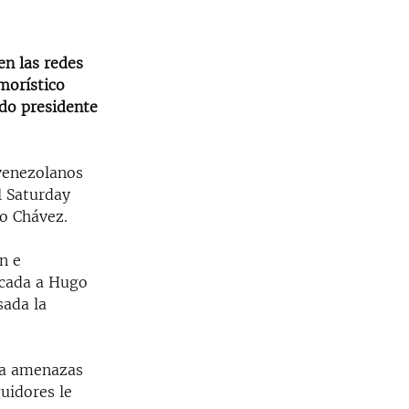
en las redes
morístico
ido presidente
 venezolanos
l Saturday
go Chávez.
n e
icada a Hugo
sada la
sta amenazas
uidores le