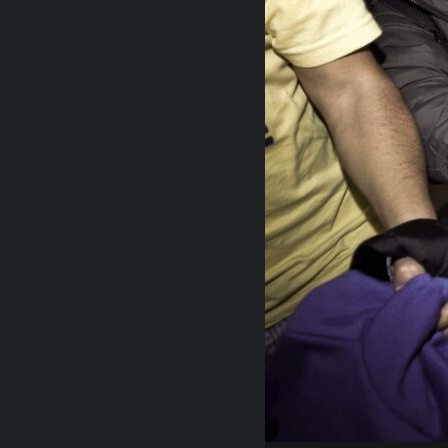
RADIO MARTÍ
ESPECIALES
MULTIMEDIA
ESPECIALES
EDITORIALES
LA REALIDAD DE LA VIVIENDA EN
CUBA
SER VIEJO EN CUBA
KENTU-CUBANO
LOS SANTOS DE HIALEAH
DESINFORMACIÓN RUSA EN
AMÉRICA LATINA
LA INVASIÓN DE RUSIA A UCRANIA