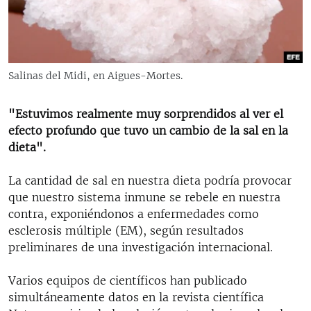
RADIO MARTÍ
ESPECIALES
MULTIMEDIA
ESPECIALES
Salinas del Midi, en Aigues-Mortes.
EDITORIALES
LA REALIDAD DE LA VIVIENDA EN CUBA
SER VIEJO EN CUBA
"Estuvimos realmente muy sorprendidos al ver el
SÍGUENOS
efecto profundo que tuvo un cambio de la sal en la
KENTU-CUBANO
dieta".
LOS SANTOS DE HIALEAH
La cantidad de sal en nuestra dieta podría provocar
DESINFORMACIÓN RUSA EN AMÉRICA LATINA
que nuestro sistema inmune se rebele en nuestra
LA INVASIÓN DE RUSIA A UCRANIA
contra, exponiéndonos a enfermedades como
esclerosis múltiple (EM), según resultados
preliminares de una investigación internacional.
Varios equipos de científicos han publicado
simultáneamente datos en la revista científica