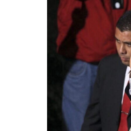
RADIO MARTÍ
ESPECIALES
MULTIMEDIA
ESPECIALES
EDITORIALES
LA REALIDAD DE LA VIVIENDA EN
CUBA
SER VIEJO EN CUBA
KENTU-CUBANO
LOS SANTOS DE HIALEAH
DESINFORMACIÓN RUSA EN
AMÉRICA LATINA
LA INVASIÓN DE RUSIA A UCRANIA