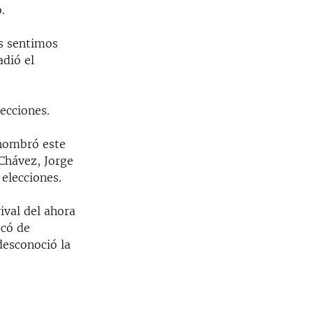
.
os sentimos
dió el
lecciones.
 nombró este
 Chávez, Jorge
 elecciones.
ival del ahora
icó de
esconoció la