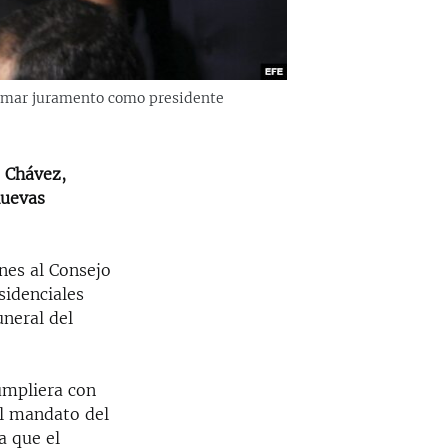
 tomar juramento como presidente
o Chávez,
nuevas
nes al Consejo
sidenciales
uneral del
umpliera con
el mandato del
a que el