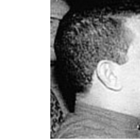
RADIO MARTÍ
ESPECIALES
MULTIMEDIA
ESPECIALES
EDITORIALES
LA REALIDAD DE LA VIVIENDA EN
CUBA
SER VIEJO EN CUBA
KENTU-CUBANO
LOS SANTOS DE HIALEAH
DESINFORMACIÓN RUSA EN
AMÉRICA LATINA
LA INVASIÓN DE RUSIA A UCRANIA