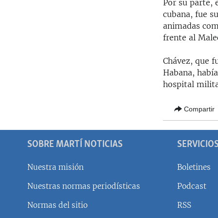
Por su parte, 
cubana, fue s
animadas comp
frente al Mal
Chávez, que f
Habana, había
hospital milit
Compartir
SOBRE MARTÍ NOTICIAS
SERVICIO
Nuestra misión
Boletines
Nuestras normas periodísticas
Podcast
SÍGUENOS
Normas del sitio
RSS