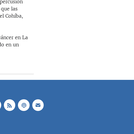
 percusión
 que las
el Cohíba,
cáncer en La
do en un