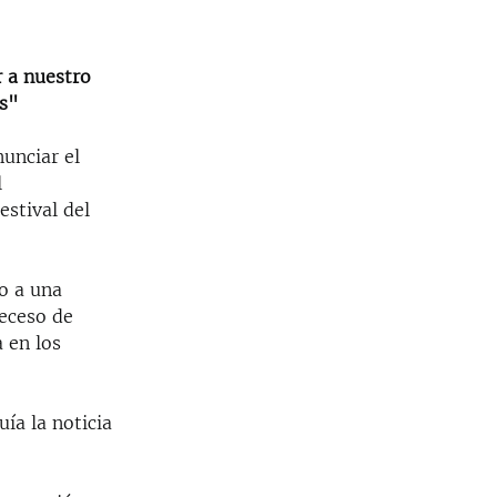
 a nuestro
as"
unciar el
l
estival del
so a una
deceso de
 en los
ía la noticia