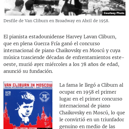
RADIO MARTÍ
ESPECIALES
Desfile de Van Cliburn en Broadway en Abril de 1958.
MULTIMEDIA
ESPECIALES
EDITORIALES
El pianista estadounidense Harvey Lavan Cliburn,
LA REALIDAD DE LA VIVIENDA EN CUBA
que en plena Guerra Fría ganó el concurso
SER VIEJO EN CUBA
internacional de piano Chaikovsky en Moscú y cuya
SÍGUENOS
música trasciende décadas de enfrentamientos este-
KENTU-CUBANO
oeste, murió ayer miércoles a los 78 años de edad,
LOS SANTOS DE HIALEAH
anunció su fundación.
DESINFORMACIÓN RUSA EN AMÉRICA LATINA
La fama le llegó a Cliburn al
LA INVASIÓN DE RUSIA A UCRANIA
ocupar en 1958 el primer
lugar en el primer concurso
internacional de piano
Chaikovsky en Moscú, lo que
le convirtió en un triunfador
genuino en medio de las