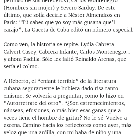
permiso de sus herederos), Carlos Montenegro
(Hombres sin mujer) y Severo Sarduy. De este
último, que solía decirle a Néstor Almendros en
París: “Tú sabes que yo soy más gusana que’l
carajo”, La Gaceta de Cuba editó un número especial.
Como ven, la historia se repite. Lydia Cabrera,
Calvert Casey, Cabrera Infante, Carlos Montenegro…
y ahora Padilla. Sólo les faltó Reinaldo Arenas, que
sería el colmo.
A Heberto, el “enfant terrible” de la literatura
cubana seguramente le hubiera dado risa tanto
cinismo. Se volvería a preguntar, como lo hizo en
“Autorretrato del otro”. “¿Son estremecimientos,
náuseas, efusiones, o más bien esas ganas que a
veces tiene el hombre de gritar? No lo sé. Vuelvo a
escena. Camino hacia los reflectores como ayer, más
veloz que una ardilla, con mi baba de niño y una