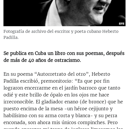
RADIO MARTÍ
ESPECIALES
MULTIMEDIA
ESPECIALES
Fotografía de archivo del escritor y poeta cubano Heberto
EDITORIALES
LA REALIDAD DE LA VIVIENDA EN CUBA
Padilla.
SER VIEJO EN CUBA
SÍGUENOS
Se publica en Cuba un libro con sus poemas, después
KENTU-CUBANO
de más de 40 años de ostracismo.
LOS SANTOS DE HIALEAH
En su poema “Autorretrato del otro”, Heberto
DESINFORMACIÓN RUSA EN AMÉRICA LATINA
Padilla escribió, premonitorio: “Es que por fin
lograron encerrarme en el jardín barroco que tanto
LA INVASIÓN DE RUSIA A UCRANIA
odié y este brillo de ópalo en los ojos me hace
irreconocible. El gladiador enano (de bronce) que he
puesto encima de la mesa -un héroe cejijunto y
habilísimo con su arma corta y blanca- y su perra
enconada, son ahora mis únicos compinches. Pero