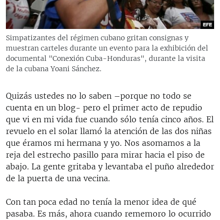
RADIO MARTÍ
ESPECIALES
Simpatizantes del régimen cubano gritan consignas y
MULTIMEDIA
ESPECIALES
muestran carteles durante un evento para la exhibición del
documental "Conexión Cuba-Honduras", durante la visita
EDITORIALES
LA REALIDAD DE LA VIVIENDA EN CUBA
de la cubana Yoani Sánchez.
SER VIEJO EN CUBA
SÍGUENOS
Quizás ustedes no lo saben –porque no todo se
KENTU-CUBANO
cuenta en un blog- pero el primer acto de repudio
LOS SANTOS DE HIALEAH
que vi en mi vida fue cuando sólo tenía cinco años. El
revuelo en el solar llamó la atención de las dos niñas
DESINFORMACIÓN RUSA EN AMÉRICA LATINA
que éramos mi hermana y yo. Nos asomamos a la
LA INVASIÓN DE RUSIA A UCRANIA
reja del estrecho pasillo para mirar hacia el piso de
abajo. La gente gritaba y levantaba el puño alrededor
de la puerta de una vecina.
Con tan poca edad no tenía la menor idea de qué
pasaba. Es más, ahora cuando rememoro lo ocurrido