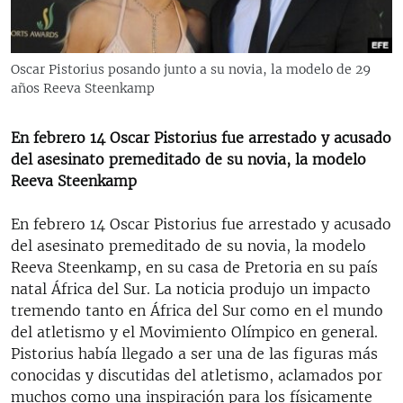
RADIO MARTÍ
ESPECIALES
Oscar Pistorius posando junto a su novia, la modelo de 29
MULTIMEDIA
ESPECIALES
años Reeva Steenkamp
EDITORIALES
LA REALIDAD DE LA VIVIENDA EN CUBA
En febrero 14 Oscar Pistorius fue arrestado y acusado
SER VIEJO EN CUBA
del asesinato premeditado de su novia, la modelo
SÍGUENOS
KENTU-CUBANO
Reeva Steenkamp
LOS SANTOS DE HIALEAH
En febrero 14 Oscar Pistorius fue arrestado y acusado
DESINFORMACIÓN RUSA EN AMÉRICA LATINA
del asesinato premeditado de su novia, la modelo
Reeva Steenkamp, en su casa de Pretoria en su país
LA INVASIÓN DE RUSIA A UCRANIA
natal África del Sur. La noticia produjo un impacto
tremendo tanto en África del Sur como en el mundo
del atletismo y el Movimiento Olímpico en general.
Pistorius había llegado a ser una de las figuras más
conocidas y discutidas del atletismo, aclamados por
muchos como una inspiración para los físicamente