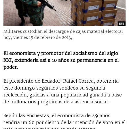
RADIO MARTÍ
ESPECIALES
MULTIMEDIA
ESPECIALES
Militares custodian el descargue de cajas material electoral
EDITORIALES
LA REALIDAD DE LA VIVIENDA EN CUBA
hoy, viernes 15 de febrero de 2013,
SER VIEJO EN CUBA
SÍGUENOS
El economista y promotor del socialismo del siglo
KENTU-CUBANO
XXI, extendería así a 10 años su permanencia en el
poder.
LOS SANTOS DE HIALEAH
DESINFORMACIÓN RUSA EN AMÉRICA LATINA
El presidente de Ecuador, Rafael Correa, obtendría
este domingo según los sondeos su segunda
LA INVASIÓN DE RUSIA A UCRANIA
reelección, gracias a una popularidad ganada a base
de millonarios programas de asistencia social.
Según las encuestas, el economista de 49 años
tendría un 60 por ciento de la intención de voto en el