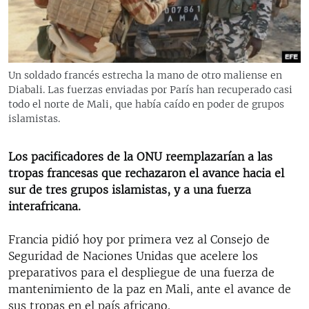
RADIO MARTÍ
ESPECIALES
MULTIMEDIA
ESPECIALES
Un soldado francés estrecha la mano de otro maliense en
EDITORIALES
LA REALIDAD DE LA VIVIENDA EN CUBA
Diabali. Las fuerzas enviadas por París han recuperado casi
todo el norte de Mali, que había caído en poder de grupos
SER VIEJO EN CUBA
islamistas.
SÍGUENOS
KENTU-CUBANO
Los pacificadores de la ONU reemplazarían a las
LOS SANTOS DE HIALEAH
tropas francesas que rechazaron el avance hacia el
DESINFORMACIÓN RUSA EN AMÉRICA LATINA
sur de tres grupos islamistas, y a una fuerza
interafricana.
LA INVASIÓN DE RUSIA A UCRANIA
Francia pidió hoy por primera vez al Consejo de
Seguridad de Naciones Unidas que acelere los
preparativos para el despliegue de una fuerza de
mantenimiento de la paz en Mali, ante el avance de
sus tropas en el país africano.