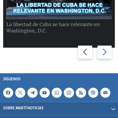
La libertad de Cuba se hace relevante en
Washington, D.C.
Previous
Next
slide
slide
SÍGUENOS
SOBRE MARTÍ NOTICIAS