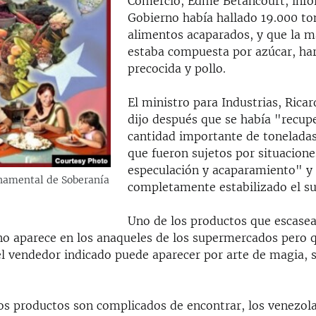
Comercio, Edme Betancourt, info
Gobierno había hallado 19.000 to
alimentos acaparados, y que la m
estaba compuesta por azúcar, ha
precocida y pollo.
El ministro para Industrias, Ric
dijo después que se había "recup
cantidad importante de tonelada
que fueron sujetos por situacione
especulación y acaparamiento" y 
namental de Soberanía
completamente estabilizado el su
Uno de los productos que escasea
 no aparece en los anaqueles de los supermercados pero q
el vendedor indicado puede aparecer por arte de magia,
s productos son complicados de encontrar, los venezol