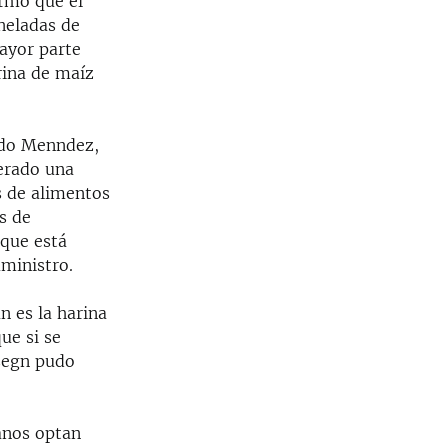
rmó que el
neladas de
ayor parte
rina de maíz
ardo Menndez,
erado una
s de alimentos
s de
que está
ministro.
n es la harina
ue si se
 segn pudo
anos optan