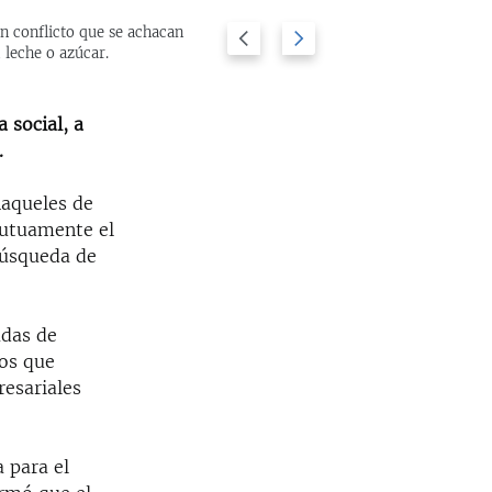
n conflicto que se achacan
Previous
Next
El senador esta
2/7
 leche o azúcar.
ver que las rela
slide
slide
 social, a
.
naqueles de
mutuamente el
búsqueda de
adas de
os que
esariales
 para el