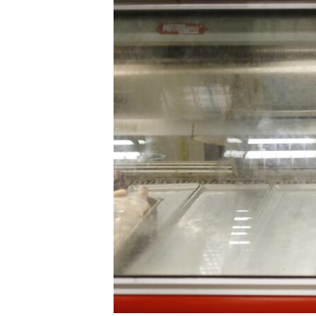
RADIO MARTÍ
ESPECIALES
MULTIMEDIA
ESPECIALES
EDITORIALES
LA REALIDAD DE LA VIVIENDA EN
CUBA
SER VIEJO EN CUBA
KENTU-CUBANO
LOS SANTOS DE HIALEAH
DESINFORMACIÓN RUSA EN
AMÉRICA LATINA
LA INVASIÓN DE RUSIA A UCRANIA