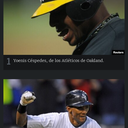
RADIO MARTÍ
ESPECIALES
MULTIMEDIA
ESPECIALES
EDITORIALES
LA REALIDAD DE LA VIVIENDA EN CUBA
SER VIEJO EN CUBA
SÍGUENOS
KENTU-CUBANO
1
Yoenis Céspedes, de los Atléticos de Oakland.
LOS SANTOS DE HIALEAH
DESINFORMACIÓN RUSA EN AMÉRICA LATINA
LA INVASIÓN DE RUSIA A UCRANIA