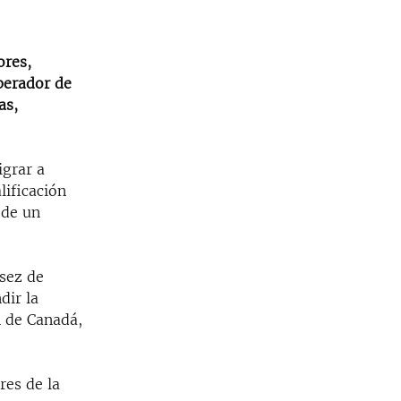
ores,
perador de
as,
igrar a
lificación
 de un
sez de
dir la
n de Canadá,
res de la