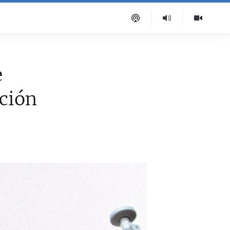
e
ción