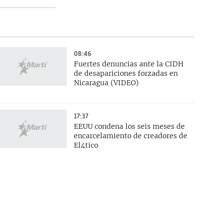
08:46
Fuertes denuncias ante la CIDH
de desapariciones forzadas en
Nicaragua (VIDEO)
17:37
EEUU condena los seis meses de
encarcelamiento de creadores de
El4tico
15:32
La historia detrás del derrumbe en
la vieja escuela de Remedios