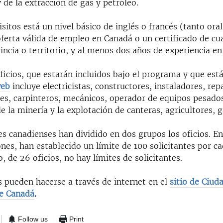
 de la extracción de gas y petróleo.
isitos está un nivel básico de inglés o francés (tanto or
oferta válida de empleo en Canadá o un certificado de cua
incia o territorio, y al menos dos años de experiencia en 
oficios, que estarán incluidos bajo el programa y que est
web
incluye e
lectricistas, constructores, instaladores, re
es, carpinteros, mecánicos, operador de equipos pesado
e la minería y la explotación de canteras, agricultores, 
s canadienses han dividido en dos grupos los oficios. En
nes, han establecido un límite de 100 solicitantes por ca
 de 26 oficios, no hay límites de solicitantes.
s pueden hacerse a través de internet en el
sitio de Ciud
e Canadá
.
Follow us
Print