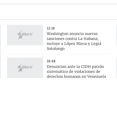
12:18
Washington anuncia nuevas
sanciones contra La Habana;
incluye a López Miera y Legrá
Sotolongo
18:48
Denuncian ante la CIDH patrón
sistemático de violaciones de
derechos humanos en Venezuela
16:28
La OIT exige a Cuba reconocer al
sindicalismo independiente