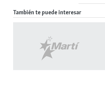
También te puede interesar
SÍGUENOS
08:15
Activista denuncia que fue torturado en
una patrulla a 20 km de La Habana
(VIDEO)