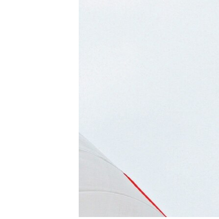
RADIO MARTÍ
ESPECIALES
MULTIMEDIA
ESPECIALES
EDITORIALES
LA REALIDAD DE LA VIVIENDA EN
CUBA
SER VIEJO EN CUBA
KENTU-CUBANO
LOS SANTOS DE HIALEAH
DESINFORMACIÓN RUSA EN
AMÉRICA LATINA
LA INVASIÓN DE RUSIA A UCRANIA