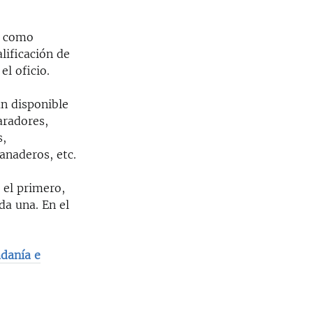
al como
lificación de
el oficio.
án disponible
paradores,
s,
ganaderos, etc.
 el primero,
da una. En el
adanía e