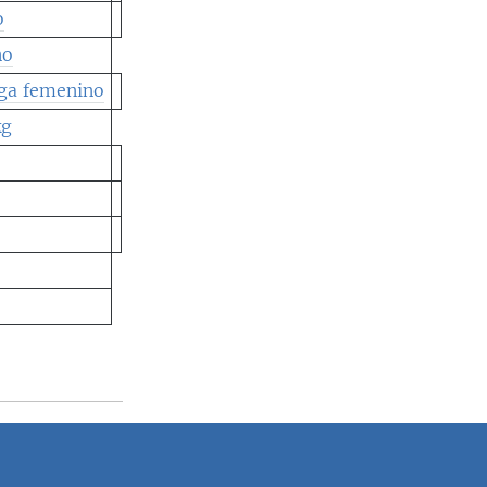
o
no
iga femenino
kg