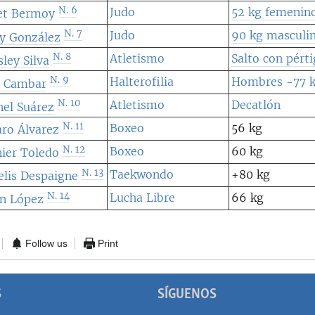
N. 6
Judo
52 kg femenin
et Bermoy
N. 7
Judo
90 kg masculi
ey González
N. 8
Atletismo
Salto con pért
sley Silva
N. 9
Halterofilia
Hombres -77 
n Cambar
N. 10
Atletismo
Decatlón
nel Suárez
N. 11
Boxeo
56 kg
ro Álvarez
N. 12
Boxeo
60 kg
ier Toledo
N. 13
Taekwondo
+80 kg
elis Despaigne
N. 14
Lucha Libre
66 kg
an López
Follow us
Print
S
SÍGUENOS