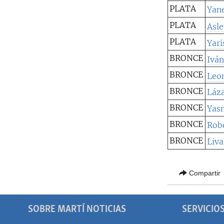
RADIO MARTÍ
PLATA
Yan
ESPECIALES
PLATA
Asl
MULTIMEDIA
ESPECIALES
PLATA
Yari
EDITORIALES
LA REALIDAD DE LA VIVIENDA EN
BRONCE
Ivá
CUBA
BRONCE
Leo
SER VIEJO EN CUBA
BRONCE
Láza
KENTU-CUBANO
BRONCE
Yasn
LOS SANTOS DE HIALEAH
BRONCE
Rob
DESINFORMACIÓN RUSA EN
BRONCE
Liv
AMÉRICA LATINA
LA INVASIÓN DE RUSIA A UCRANIA
Compartir
SOBRE MARTÍ NOTICIAS
SERVICIO