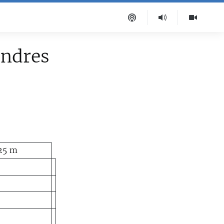
ondres
 25 m