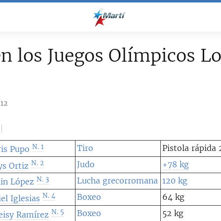
n los Juegos Olímpicos L
012
N. 1
Tiro
Pistola rápida
ris Pupo
N. 2
Judo
+78 kg
ys Ortiz
N. 3
Lucha grecorromana
120 kg
ain López
N. 4
Boxeo
64 kg
el Iglesias
N. 5
Boxeo
52 kg
eisy Ramírez