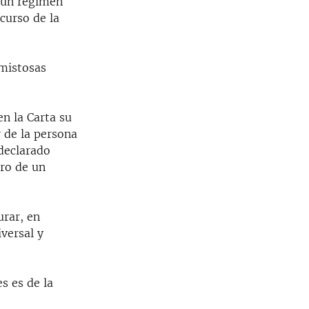
 un régimen
curso de la
amistosas
n la Carta su
 de la persona
declarado
tro de un
rar, en
versal y
s es de la