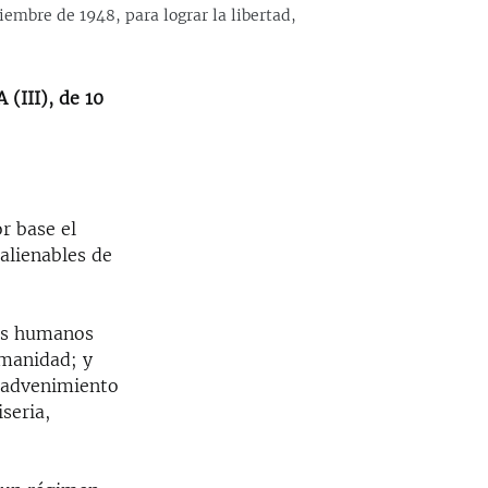
embre de 1948, para lograr la libertad,
(III), de 10
r base el
nalienables de
hos humanos
umanidad; y
l advenimiento
seria,