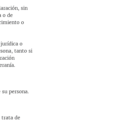
aración, sin
a o de
acimiento o
jurídica o
rsona, tanto si
tración
eranía.
e su persona.
 trata de