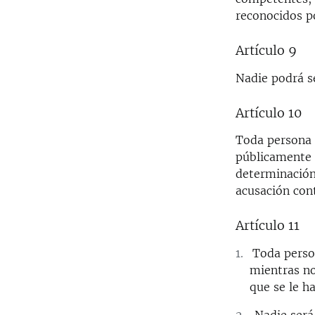
reconocidos po
Artículo 9
Nadie podrá s
Artículo 10
Toda persona t
públicamente y
determinación
acusación cont
Artículo 11
Toda perso
mientras no
que se le h
Nadie será