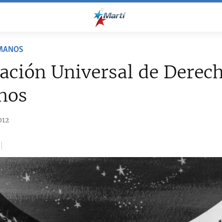
MANOS
ación Universal de Derec
nos
012