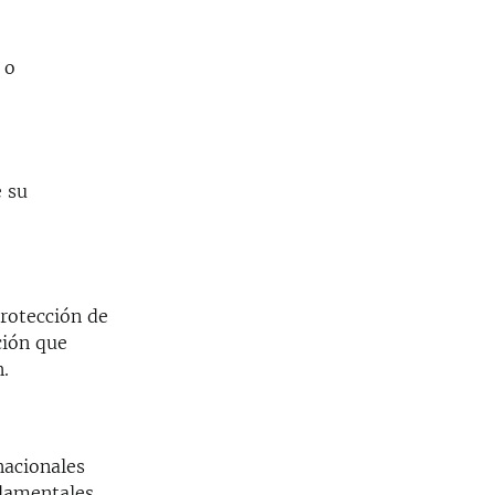
 o
e su
protección de
ción que
n.
nacionales
ndamentales