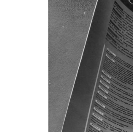
RADIO MARTÍ
ESPECIALES
MULTIMEDIA
ESPECIALES
EDITORIALES
LA REALIDAD DE LA VIVIENDA EN
CUBA
SER VIEJO EN CUBA
KENTU-CUBANO
LOS SANTOS DE HIALEAH
DESINFORMACIÓN RUSA EN
AMÉRICA LATINA
LA INVASIÓN DE RUSIA A UCRANIA