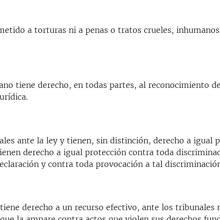
metido a torturas ni a penas o tratos crueles, inhumanos
no tiene derecho, en todas partes, al reconocimiento d
urídica.
les ante la ley y tienen, sin distinción, derecho a igual 
tienen derecho a igual protección contra toda discrimina
Declaración y contra toda provocación a tal discriminació
iene derecho a un recurso efectivo, ante los tribunales 
que la ampare contra actos que violen sus derechos fu