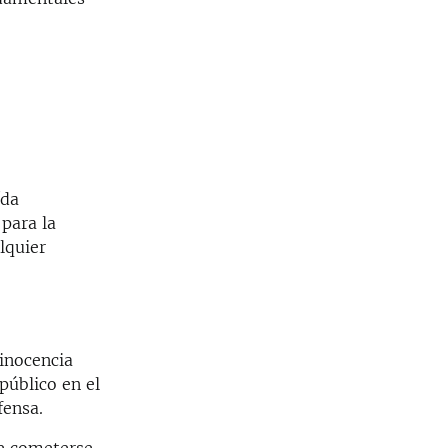
ída
 para la
lquier
inocencia
público en el
fensa.
e cometerse