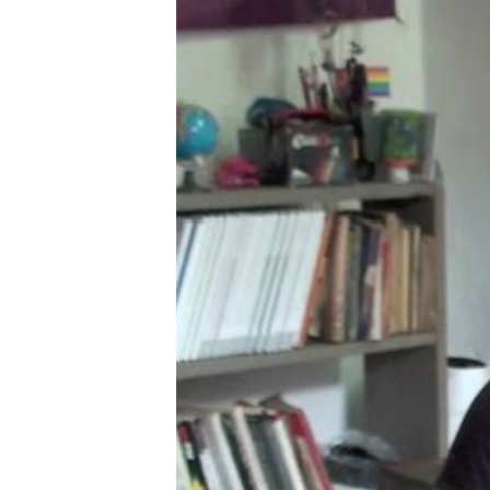
RADIO MARTÍ
ESPECIALES
MULTIMEDIA
ESPECIALES
EDITORIALES
LA REALIDAD DE LA VIVIENDA EN
CUBA
SER VIEJO EN CUBA
KENTU-CUBANO
LOS SANTOS DE HIALEAH
DESINFORMACIÓN RUSA EN
AMÉRICA LATINA
LA INVASIÓN DE RUSIA A UCRANIA