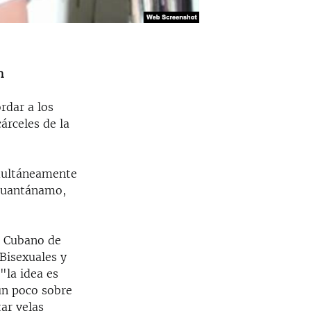
n
rdar a los
árceles de la
imultáneamente
 Guantánamo,
o Cubano de
Bisexuales y
"la idea es
un poco sobre
ar velas