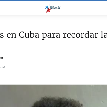
as en Cuba para recordar l
om
012