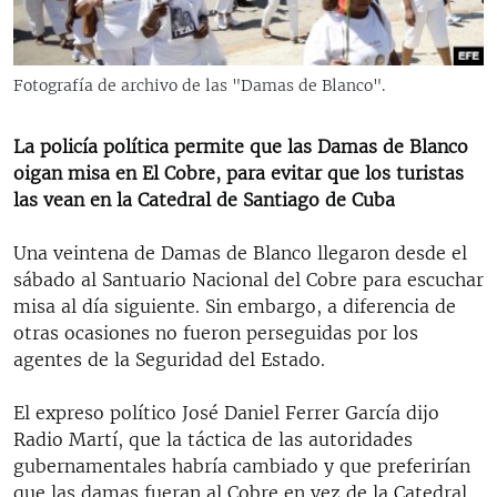
RADIO MARTÍ
ESPECIALES
Fotografía de archivo de las "Damas de Blanco".
MULTIMEDIA
ESPECIALES
EDITORIALES
LA REALIDAD DE LA VIVIENDA EN CUBA
La policía política permite que las Damas de Blanco
oigan misa en El Cobre, para evitar que los turistas
SER VIEJO EN CUBA
las vean en la Catedral de Santiago de Cuba
SÍGUENOS
KENTU-CUBANO
Una veintena de Damas de Blanco llegaron desde el
LOS SANTOS DE HIALEAH
sábado al Santuario Nacional del Cobre para escuchar
DESINFORMACIÓN RUSA EN AMÉRICA LATINA
misa al día siguiente. Sin embargo, a diferencia de
otras ocasiones no fueron perseguidas por los
LA INVASIÓN DE RUSIA A UCRANIA
agentes de la Seguridad del Estado.
El expreso político José Daniel Ferrer García dijo
Radio Martí, que la táctica de las autoridades
gubernamentales habría cambiado y que preferirían
que las damas fueran al Cobre en vez de la Catedral