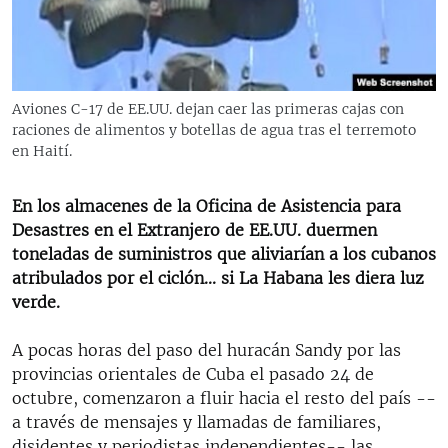
RADIO MARTÍ
ESPECIALES
MULTIMEDIA
ESPECIALES
Aviones C-17 de EE.UU. dejan caer las primeras cajas con
EDITORIALES
LA REALIDAD DE LA VIVIENDA EN CUBA
raciones de alimentos y botellas de agua tras el terremoto
en Haití.
SER VIEJO EN CUBA
SÍGUENOS
KENTU-CUBANO
En los almacenes de la Oficina de Asistencia para
Desastres en el Extranjero de EE.UU. duermen
LOS SANTOS DE HIALEAH
toneladas de suministros que aliviarían a los cubanos
DESINFORMACIÓN RUSA EN AMÉRICA LATINA
atribulados por el ciclón... si La Habana les diera luz
verde.
LA INVASIÓN DE RUSIA A UCRANIA
A pocas horas del paso del huracán Sandy por las
provincias orientales de Cuba el pasado 24 de
octubre, comenzaron a fluir hacia el resto del país --
a través de mensajes y llamadas de familiares,
disidentes y periodistas independientes-- las