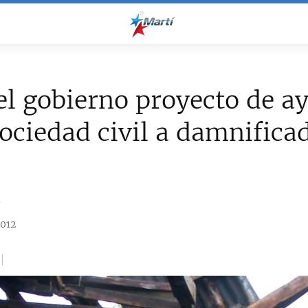
el gobierno proyecto de a
sociedad civil a damnifica
a
2012