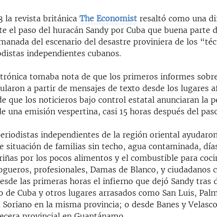
3 la revista británica
The Economist
resaltó como una di
te el paso del huracán Sandy por Cuba que buena parte d
manada del escenario del desastre proviniera de los “té
iodistas independientes cubanos.
ctrónica tomaba nota de que los primeros informes sobr
ularon a partir de mensajes de texto desde los lugares a
 que los noticieros bajo control estatal anunciaran la p
 de una emisión vespertina, casi 15 horas después del pas
eriodistas independientes de la región oriental ayudaron
ble situación de familias sin techo, agua contaminada, días
 riñas por los pocos alimentos y el combustible para coc
logueros, profesionales, Damas de Blanco, y ciudadanos
esde las primeras horas el infierno que dejó Sandy tras d
o de Cuba y otros lugares arrasados como San Luis, Palm
 Soriano en la misma provincia; o desde Banes y Velasco
becera provincial en Guantánamo.