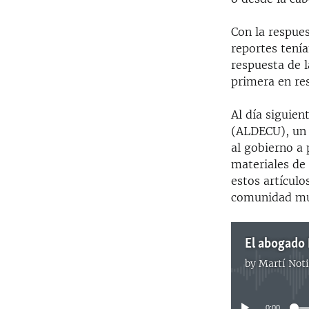
Con la respues
reportes tení
respuesta de l
primera en res
Al día siguie
(ALDECU), un g
al gobierno a 
materiales de
estos artículo
comunidad mu
by
Martí Noti
0:00