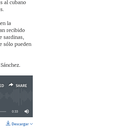
es al cubano
s.
en la
an recibido
 sardinas,
ue sólo pueden
 Sánchez.
ED
SHARE
0:33
Descargar
SHARE