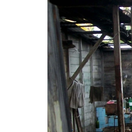
RADIO MARTÍ
ESPECIALES
MULTIMEDIA
ESPECIALES
EDITORIALES
LA REALIDAD DE LA VIVIENDA EN
CUBA
SER VIEJO EN CUBA
KENTU-CUBANO
LOS SANTOS DE HIALEAH
DESINFORMACIÓN RUSA EN
AMÉRICA LATINA
LA INVASIÓN DE RUSIA A UCRANIA