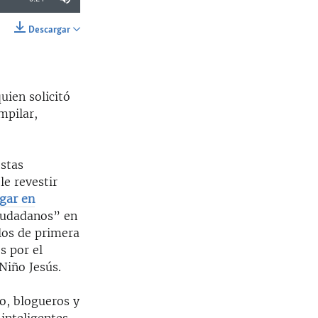
Descargar
SHARE
uien solicitó
mpilar,
estas
le revestir
lgar en
ciudadanos” en
ulos de primera
s por el
Niño Jesús.
o, blogueros y