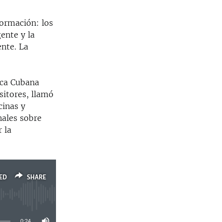
formación: los
ente y la
ente. La
ica Cubana
sitores, llamó
cinas y
nales sobre
 la
ED
SHARE
0:24