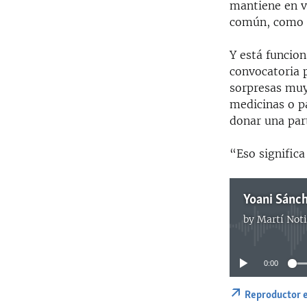
mantiene en v
común, como e
Y está funcio
convocatoria p
sorpresas muy
medicinas o pa
donar una par
“Eso signific
by
Martí Noti
0:00
Reproductor 