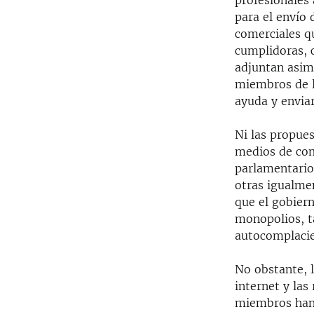
profesionales 
para el envío
comerciales q
cumplidoras, c
adjuntan asim
miembros de la
ayuda y enviar
Ni las propues
medios de com
parlamentario
otras igualmen
que el gobier
monopolios, t
autocomplacie
No obstante, l
internet y las
miembros han 