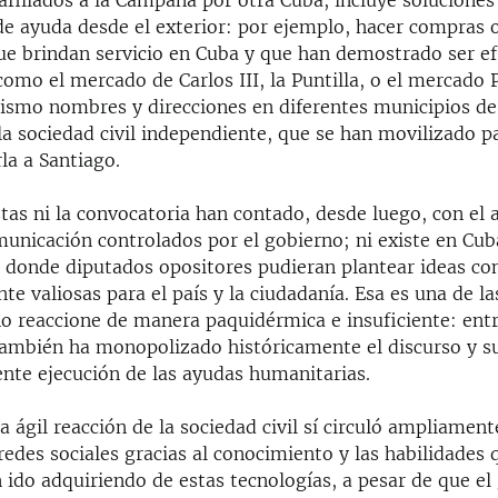
afiliados a la Campaña por otra Cuba, incluye soluciones
 de ayuda desde el exterior: por ejemplo, hacer compras 
ue brindan servicio en Cuba y que han demostrado ser ef
omo el mercado de Carlos III, la Puntilla, o el mercado P
ismo nombres y direcciones en diferentes municipios de
 sociedad civil independiente, que se han movilizado par
la a Santiago.
tas ni la convocatoria han contado, desde luego, con el 
unicación controlados por el gobierno; ni existe en Cub
 donde diputados opositores pudieran plantear ideas co
te valiosas para el país y la ciudadanía. Esa es una de l
no reaccione de manera paquidérmica e insuficiente: ent
ambién ha monopolizado históricamente el discurso y s
nte ejecución de las ayudas humanitarias.
a ágil reacción de la sociedad civil sí circuló ampliament
 redes sociales gracias al conocimiento y las habilidades 
ido adquiriendo de estas tecnologías, a pesar de que el 