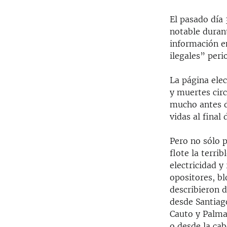
El pasado día 
notable duran
información e
ilegales” per
La página ele
y muertes circ
mucho antes de
vidas al final
Pero no sólo p
flote la terri
electricidad y
opositores, b
describieron d
desde Santiag
Cauto y Palma
o desde la ca