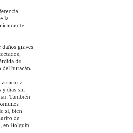
ferencia
e la
cnicamente
e daños graves
fectados,
érdida de
o del huracán.
 a sacar a
 y días sin
inar. También
 comunes
e sí, bien
arito de
, en Holguín;