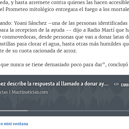
eda, y hasta arremete contra quienes las hacen accesibl
l Prometeo mitológico entregara el fuego a los mortale
nando: Yoani Sánchez –una de las personas identificadas 
ara la recepcion de la ayuda -- dijo a Radio Martí que h
 conmovedoras, desde personas que van a donar latas de
stillas para clorar el agua, hasta otras más humildes q
te de su cuota racionada de arroz.
a que nunca se tiene demasiado poco para dar”, concluyó
Yoani Sánchez describe la respuesta al llamado a donar ayuda
EMB
cias | Martinoticias.com
No media source currently available
en mini ventana
EMBED