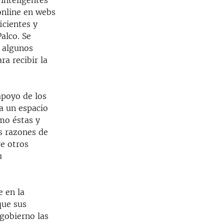
 inteligentes
online en webs
icientes y
alco. Se
 algunos
a recibir la
apoyo de los
a un espacio
mo éstas y
as razones de
re otros
u
e en la
que sus
gobierno las