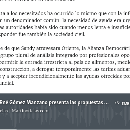
ta a los necesitados ha ocurrido lo mismo que con la in
an un denominador común: la necesidad de ayuda era urg
as autoridades había sido cuando menos lenta e insufici
ponder fue también la sociedad civil.
nte de que Sandy atravesara Oriente, la Alianza Democrát
rupo plural de análisis integrado por profesionales opo
permitir la entrada irrestricta al país de alimentos, medi
 construcción, a derogar temporalmente las tarifas adua
s y a aceptar incondicionalmente las ayudas ofrecidas por
ndial.
El abogado Rné Gómez Manzano presenta las propuestas de ALDECU
EMB
cias | Martinoticias.com
No media source currently available