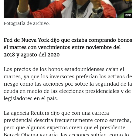
RADIO MARTÍ
ESPECIALES
Fotografía de archivo.
MULTIMEDIA
ESPECIALES
EDITORIALES
LA REALIDAD DE LA VIVIENDA EN CUBA
Fed de Nueva York dijo que estaba comprando bonos
el martes con vencimientos entre noviembre del
SER VIEJO EN CUBA
2018 y agosto del 2020
SÍGUENOS
KENTU-CUBANO
Los precios de los bonos estadounidenses caían el
LOS SANTOS DE HIALEAH
martes, ya que los inversores preferían los activos de
DESINFORMACIÓN RUSA EN AMÉRICA LATINA
riesgo como las acciones por sobre la seguridad de la
deuda en medio de las elecciones presidenciales y de
LA INVASIÓN DE RUSIA A UCRANIA
legisladores en el país.
La agencia Reuters dijo que con una carrera
presidencial descrita frecuentemente como estrecha,
pero que algunos expertos creen que el presidente
Barack Obama ganaría, las acciones subían, como lo